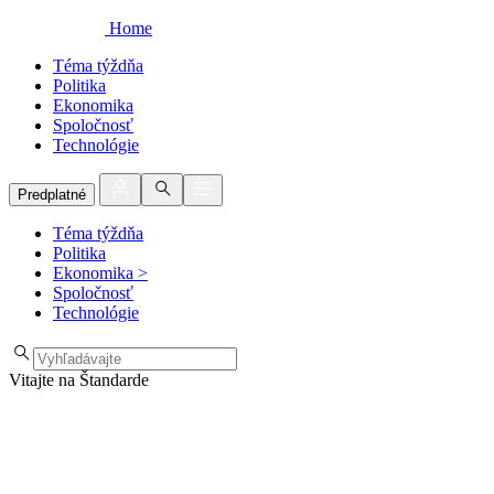
Home
Téma týždňa
Politika
Ekonomika
Spoločnosť
Technológie
Predplatné
Téma týždňa
Politika
Ekonomika
>
Spoločnosť
Technológie
Vitajte na Štandarde