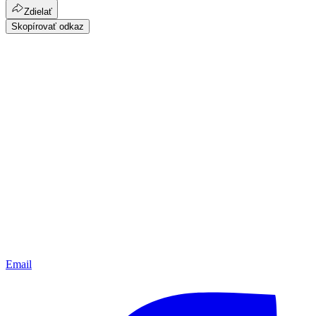
Zdielať
Skopírovať odkaz
Email