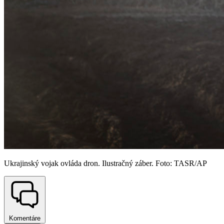
Ukrajinský vojak ovláda dron. Ilustračný záber. Foto: TASR/AP
Komentáre