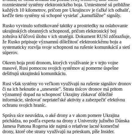
rozmiestnené systémy elektronického boja. Umiestnené sú približne
každých 10 kilometrov, pričom pre Ukrajincov je ťažké ich odhaliť,
keďže tieto systémy sú schopné vysielať „kamuflážne” signály.
Rusko vyvinulo sofistikované taktiky a prostriedky na oslabovanie
ukrajinských obranných schopností, pričom elektronický boj
zohráva kľúčovú úlohu v ich stratégii. Dokument RUSI zdôrazňuje,
že Rusko pripisuje významnú dôležitosť elektronickému boju a
systematicky rozvíja svoje schopnosti na rušenie komunikácií a sietí
súperov.
Okrem boja proti dronom, ktorých využívanie je v tejto vojne
masové, Rusi pomocou svojich systémov aj pomerne úspešne
dešifrujú ukrajinskú komunikáciu.
Rusi však systémy vo veľkom využívajú na rušenie signálov dronov
či na ich heknutie a „unesenie”. Strata tisícov dronov má pritom
významný dopad na schopnosť Ukrajiny získavať dôležité
informácie, sledovať nepriateľské aktivity a zabezpečiť efektívnu
ochranu svojich hraníc.
Správa síce neuvádza, o aké drony a v akom pomere Ukrajina
prichádza, no podľa experta na drony z Univerzity južného Dánska
Jamesa Pattona Rogersa ide najmä o relatívne lacné komerčné
drony, ktoré obe strany využívajú na prieskum, píše Insider.