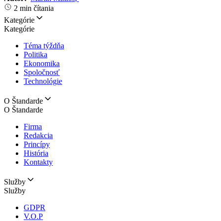
2 min čítania
Kategórie
Kategórie
Téma týždňa
Politika
Ekonomika
Spoločnosť
Technológie
O Štandarde
O Štandarde
Firma
Redakcia
Princípy
História
Kontakty
Služby
Služby
GDPR
V.O.P