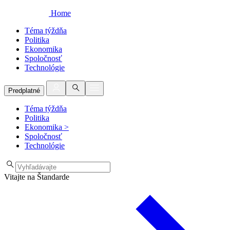
Home
Téma týždňa
Politika
Ekonomika
Spoločnosť
Technológie
Predplatné
Téma týždňa
Politika
Ekonomika
>
Spoločnosť
Technológie
Vitajte na Štandarde