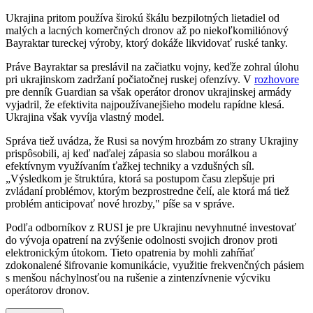
Ukrajina pritom používa širokú škálu bezpilotných lietadiel od
malých a lacných komerčných dronov až po niekoľkomiliónový
Bayraktar tureckej výroby, ktorý dokáže likvidovať ruské tanky.
Práve Bayraktar sa preslávil na začiatku vojny, keďže zohral úlohu
pri ukrajinskom zadržaní počiatočnej ruskej ofenzívy. V
rozhovore
pre denník Guardian sa však operátor dronov ukrajinskej armády
vyjadril, že efektivita najpoužívanejšieho modelu rapídne klesá.
Ukrajina však vyvíja vlastný model.
Správa tiež uvádza, že Rusi sa novým hrozbám zo strany Ukrajiny
prispôsobili, aj keď naďalej zápasia so slabou morálkou a
efektívnym využívaním ťažkej techniky a vzdušných síl.
„Výsledkom je štruktúra, ktorá sa postupom času zlepšuje pri
zvládaní problémov, ktorým bezprostredne čelí, ale ktorá má tiež
problém anticipovať nové hrozby," píše sa v správe.
Podľa odborníkov z RUSI je pre Ukrajinu nevyhnutné investovať
do vývoja opatrení na zvýšenie odolnosti svojich dronov proti
elektronickým útokom. Tieto opatrenia by mohli zahŕňať
zdokonalené šifrovanie komunikácie, využitie frekvenčných pásiem
s menšou náchylnosťou na rušenie a zintenzívnenie výcviku
operátorov dronov.