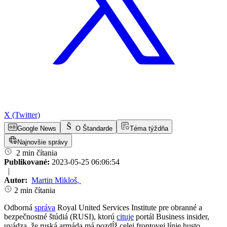
X (Twitter)
Google News
O Štandarde
Téma týždňa
Najnovšie správy
2 min čítania
Publikované:
2023-05-25 06:06:54
|
Autor:
Martin Mikloš
,
2 min čítania
Odborná
správa
Royal United Services Institute pre obranné a
bezpečnostné štúdiá (RUSI), ktorú
cituje
portál Business insider,
uvádza, že ruská armáda má pozdĺž celej frontovej línie husto