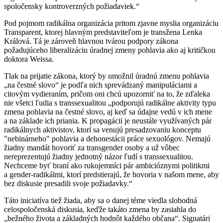
spoločensky kontroverzných požiadaviek.“
Pod pojmom radikálna organizácia pritom zjavne myslia organizáciu
Transparent, ktorej hlavným predstaviteľom je transžena Lenka
Králová. Tá je zároveň hlavnou tvárou podpory zákona
požadujúceho liberalizáciu úradnej zmeny pohlavia ako aj kritičkou
doktora Weissa.
Tlak na prijatie zákona, ktorý by umožnil úradnú zmenu pohlavia
„na čestné slovo“ je podľa nich sprevádzaný manipuláciami a
citovým vydieraním, pričom oni chcú upozorniť na to, že zďaleka
nie všetci ľudia s transsexualitou „podporujú radikálne aktivity typu
zmena pohlavia na čestné slovo, aj keď sa údajne vedú v ich mene
a na základe ich priania. K propagácii je neustále využívaných pár
radikálnych aktivistov, ktorí sa venujú presadzovaniu konceptu
"nebinárneho" pohlavia a dehonestácii práce sexuológov. Nemajú
žiadny mandát hovoriť za transgender osoby a už vôbec
nereprezentujú žiadny jednotný názor ľudí s transsexualitou.
Nechceme byť braní ako rukojemníci pár ambicióznymi politikmi
a gender-radikálmi, ktorí predstierajú, že hovoria v našom mene, aby
bez diskusie presadili svoje požiadavky.“
Táto iniciatíva tiež žiada, aby sa o danej téme viedla slobodná
celospoločenská diskusia, keďže takáto zmena by zasiahla do
„bežného života a základných hodnôt každého občana“. Signatári