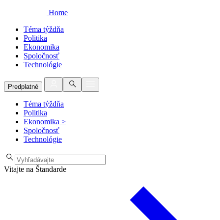
Home
Téma týždňa
Politika
Ekonomika
Spoločnosť
Technológie
Predplatné
Téma týždňa
Politika
Ekonomika
>
Spoločnosť
Technológie
Vitajte na Štandarde