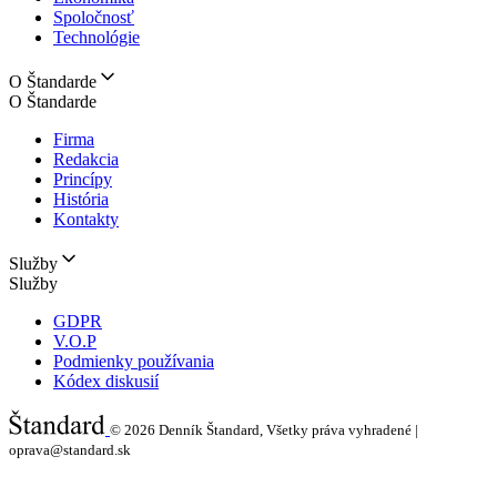
Spoločnosť
Technológie
O Štandarde
O Štandarde
Firma
Redakcia
Princípy
História
Kontakty
Služby
Služby
GDPR
V.O.P
Podmienky používania
Kódex diskusií
© 2026
Denník Štandard, Všetky práva vyhradené |
oprava@standard.sk