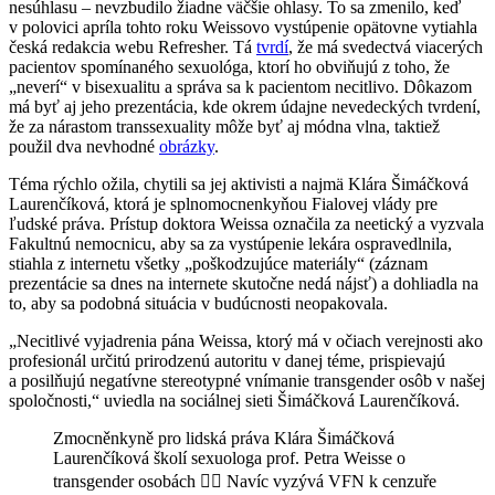
nesúhlasu – nevzbudilo žiadne väčšie ohlasy. To sa zmenilo, keď
v polovici apríla tohto roku Weissovo vystúpenie opätovne vytiahla
česká redakcia webu Refresher. Tá
tvrdí
, že má svedectvá viacerých
pacientov spomínaného sexuológa, ktorí ho obviňujú z toho, že
„neverí“ v bisexualitu a správa sa k pacientom necitlivo. Dôkazom
má byť aj jeho prezentácia, kde okrem údajne nevedeckých tvrdení,
že za nárastom transsexuality môže byť aj módna vlna, taktiež
použil dva nevhodné
obrázky
.
Téma rýchlo ožila, chytili sa jej aktivisti a najmä Klára Šimáčková
Laurenčíková, ktorá je splnomocnenkyňou Fialovej vlády pre
ľudské práva. Prístup doktora Weissa označila za neetický a vyzvala
Fakultnú nemocnicu, aby sa za vystúpenie lekára ospravedlnila,
stiahla z internetu všetky „poškodzujúce materiály“ (záznam
prezentácie sa dnes na internete skutočne nedá nájsť) a dohliadla na
to, aby sa podobná situácia v budúcnosti neopakovala.
„Necitlivé vyjadrenia pána Weissa, ktorý má v očiach verejnosti ako
profesionál určitú prirodzenú autoritu v danej téme, prispievajú
a posilňujú negatívne stereotypné vnímanie transgender osôb v našej
spoločnosti,“ uviedla na sociálnej sieti Šimáčková Laurenčíková.
Zmocněnkyně pro lidská práva Klára Šimáčková
Laurenčíková školí sexuologa prof. Petra Weisse o
transgender osobách 🤷‍♂️ Navíc vyzývá VFN k cenzuře