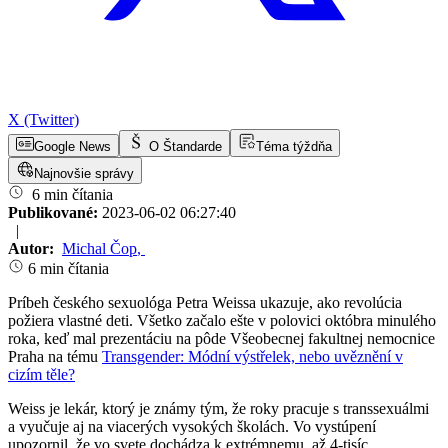
X (Twitter)
Google News
O Štandarde
Téma týždňa
Najnovšie správy
6 min čítania
Publikované:
2023-06-02 06:27:40
|
Autor:
Michal Čop
,
6 min čítania
Príbeh českého sexuológa Petra Weissa ukazuje, ako revolúcia
požiera vlastné deti. Všetko začalo ešte v polovici októbra minulého
roka, keď mal prezentáciu na pôde Všeobecnej fakultnej nemocnice
Praha na tému
Transgender: Módní výstřelek, nebo uvěznění v
cizím těle?
Weiss je lekár, ktorý je známy tým, že roky pracuje s transsexuálmi
a vyučuje aj na viacerých vysokých školách. Vo vystúpení
upozornil, že vo svete dochádza k extrémnemu, až 4-tisíc