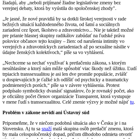
žiadajú, aby „neboli prijímané žiadne legislatívne zmeny bez
verejnej debaty, ktorá by vyústila do spoločenskej zhody".
„Je jasné, že nové pravidlá by sa dotkli širokej verejnosti v rade
bežných situácií každodenného života, od šatní a sociálnych
zariadení cez šport, školstvo a zdravotníctvo... Nie je taktiež možné
pre prianie hlasnej skupiny radikálov zabúdať na ľudské práva
polovice občanov tejto krajiny – žien: od narušenia intimity vo
verejných a zdravotníckych zariadeniach až po sexuálne násilie v
údajne ženských kolektívoch,“ píše sa vo vyhlásení.
„Nechceme sa nechať využívať k pretlačeniu zákona, s ktorým
nesúhlasíme a ktorý nám môže spôsobiť viac škody než úžitku. Ľudí
trpiacich transsexualitou je asi len dve promile populácie, zvlášť
u dospievajúcich je ťažké ich odlíšiť od psychicky a traumaticky
podmienených porúch,“ píše sa v závere vyhlásenia. Protest
podpísalo symbolicky dvanásť signatárov, čo je rovnaký počet, ako
je oficiálny počet členov organizácie Transparent, ktorá vystupuje
v mene ľudí s transsexualitou. Celé znenie výzvy je možné nájsť
tu
.
Problém v zákone nevidí ani Ústavný súd
Pripomeňme, že v niečom podobná situácia ako v Česku je i na
Slovensku. Aj tu sa
snaží
malá skupina osôb pretlačiť zmenu, ktorá
by mala celospoločenský dopad, pričom dlhodobo odmieta otvoriť