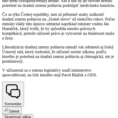
túto tému celospoločenskej debate. Ani u nás by po novom nebolo
potrebné na úradnú zmenu pohlavia podstúpiť medicínsku tranzíciu.
Čo sa týka Českej republiky, tam sú prítomné snahy uzákoniť
úradnú zmenu pohlavia na „čestné slovo“ už niekoľko rokov. Počas
minulej vlády túto úpravu odmietal napríklad minister vnútra Ján
Hamáček, ktorý tvrdil, že by spôsobila mnoho právnych
komplikácií, pretože súčasné právo je vytvorené na binárnosti muža
a ženy.
Liberalizáciu úradnej zmeny pohlavia minulý rok odmietol aj český
Ústavný súd, ktorý rozhodol, že súčasné znenie zákona, podľa
ktorého je potrebná na úradnú zmenu pohlavia aj chirurgická, nie je
protiústavný.
V súčasnosti sa o zmenu legislatívy snaží ministerstvo
spravodlivosti, na čele ktorého stojí Pavel Blažek z ODS.
Komentáre
Zdielať
Skopírovať odkaz