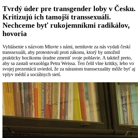
Tvrdý úder pre transgender loby v Česku.
Kritizujú ich tamojší transsexuáli.
Nechceme byť rukojemníkmi radikálov,
hovoria
Vyhlásenie s názvom Mluvte s námi, nemluvte za nás vydali českí
transsexuáli, aby protestovali proti zákonu, ktorý by umožnil
prakticky hocikomu úradne zmeniť svoje pohlavie. A taktiež preto,
aby sa zastali sexuológa Petra Weissa. Ten čelil vlne kritiky, lebo vo
svojej prezentácii uviedol, že za nárastom transsexuality môže byť aj
vplyv médií a sociálnych sietí.