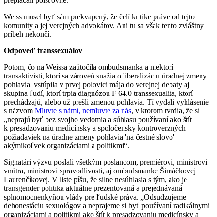
preplácali poisťovne.
Weiss musel byť sám prekvapený, že čelí kritike práve od tejto
komunity a jej verejných advokátov. Ani tu sa však tento zvláštny
príbeh nekončí.
Odpoveď transsexuálov
Potom, čo na Weissa zaútočila ombudsmanka a niektorí
transaktivisti, ktorí sa zároveň snažia o liberalizáciu úradnej zmeny
pohlavia, vstúpila v prvej polovici mája do verejnej debaty aj
skupina ľudí, ktorí trpia diagnózou F 64.0 transsexualita, ktorí
prechádzajú, alebo už prešli zmenou pohlavia. Tí vydali vyhlásenie
s názvom
Mluvte s námi, nemluvte za nás
, v ktorom tvrdia, že si
„neprajú byť bez svojho vedomia a súhlasu používaní ako štít
k presadzovaniu medicínsky a spoločensky kontroverzných
požiadaviek na úradne zmeny pohlavia 'na čestné slovo'
akýmikoľvek organizáciami a politikmi“.
Signatári výzvu poslali všetkým poslancom, premiérovi, ministrovi
vnútra, ministrovi spravodlivosti, aj ombudsmanke Šimáčkovej
Laurenčíkovej. V liste píšu, že silne nesúhlasia s tým, ako je
transgender politika aktuálne prezentovaná a prejednávaná
splnomocnenkyňou vlády pre ľudské práva. „Odsudzujeme
dehonestáciu sexuológov a neprajeme si byť používaní radikálnymi
organizáciami a politikmi ako štít k presadzovaniu medicínsky a