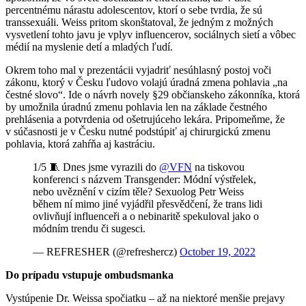
percentnému nárastu adolescentov, ktorí o sebe tvrdia, že sú
transsexuáli. Weiss pritom skonštatoval, že jedným z možných
vysvetlení tohto javu je vplyv influencerov, sociálnych sietí a vôbec
médií na myslenie detí a mladých ľudí.
Okrem toho mal v prezentácii vyjadriť nesúhlasný postoj voči
zákonu, ktorý v Česku ľudovo volajú úradná zmena pohlavia „na
čestné slovo“. Ide o návrh novely §29 občianskeho zákonníka, ktorá
by umožnila úradnú zmenu pohlavia len na základe čestného
prehlásenia a potvrdenia od ošetrujúceho lekára. Pripomeňme, že
v súčasnosti je v Česku nutné podstúpiť aj chirurgickú zmenu
pohlavia, ktorá zahŕňa aj kastráciu.
1/5 🧵 Dnes jsme vyrazili do
@VFN
na tiskovou
konferenci s názvem Transgender: Módní výstřelek,
nebo uvěznění v cizím těle? Sexuolog Petr Weiss
během ní mimo jiné vyjádřil přesvědčení, že trans lidi
ovlivňují influenceři a o nebinaritě spekuloval jako o
módním trendu či sugesci.
— REFRESHER (@refreshercz)
October 19, 2022
Do prípadu vstupuje ombudsmanka
Vystúpenie Dr. Weissa spočiatku – až na niektoré menšie prejavy