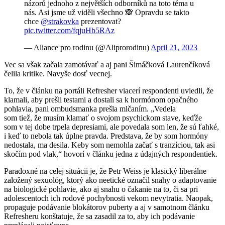
názorů jednoho z největších odborníků na toto téma u
nás. Asi jsme už viděli všechno 🙈 Opravdu se takto
chce
@strakovka
prezentovat?
pic.twitter.com/fqjuHb5RAz
— Aliance pro rodinu (@Aliprorodinu)
April 21, 2023
Vec sa však začala zamotávať a aj pani Šimáčková Laurenčíková
čelila kritike. Navyše dosť vecnej.
To, že v článku na portáli Refresher viacerí respondenti uviedli, že
klamali, aby prešli testami a dostali sa k hormónom opačného
pohlavia, pani ombudsmanka prešla mlčaním. „Vedela
som tiež, že musím klamať o svojom psychickom stave, keďže
som v tej dobe trpela depresiami, ale povedala som len, že sú ľahké,
i keď to nebola tak úplne pravda. Predstava, že by som hormóny
nedostala, ma desila. Keby som nemohla začať s tranzíciou, tak asi
skočím pod vlak,“ hovorí v článku jedna z údajných respondentiek.
Paradoxné na celej situácii je, že Petr Weiss je klasický liberálne
založený sexuológ, ktorý ako neetické označil snahy o adaptovanie
na biologické pohlavie, ako aj snahu o čakanie na to, či sa pri
adolescentoch ich rodové pochybnosti vekom nevytratia. Naopak,
propaguje podávanie blokátorov puberty a aj v samotnom článku
Refresheru konštatuje, že sa zasadil za to, aby ich podávanie