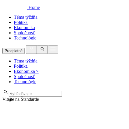
Home
Téma týždňa
Politika
Ekonomika
Spoločnosť
Technológie
Predplatné
Téma týždňa
Politika
Ekonomika
>
Spoločnosť
Technológie
Vitajte na Štandarde