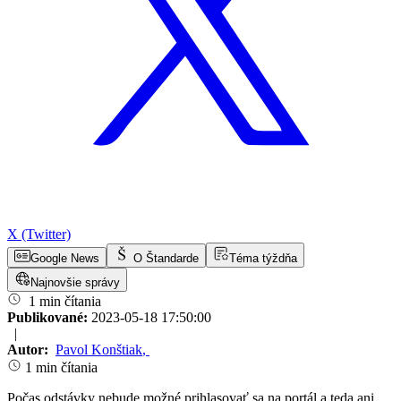
X (Twitter)
Google News
O Štandarde
Téma týždňa
Najnovšie správy
1 min čítania
Publikované:
2023-05-18 17:50:00
|
Autor:
Pavol Konštiak
,
1 min čítania
Počas odstávky nebude možné prihlasovať sa na portál a teda ani