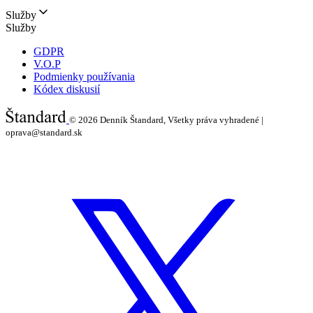
Služby
Služby
GDPR
V.O.P
Podmienky používania
Kódex diskusií
© 2026
Denník Štandard, Všetky práva vyhradené |
oprava@standard.sk