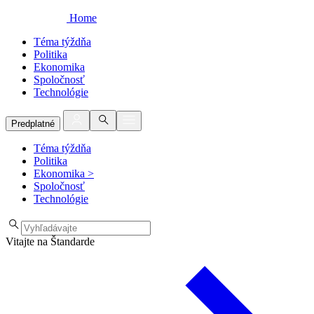
Home
Téma týždňa
Politika
Ekonomika
Spoločnosť
Technológie
Predplatné
Téma týždňa
Politika
Ekonomika
>
Spoločnosť
Technológie
Vitajte na Štandarde