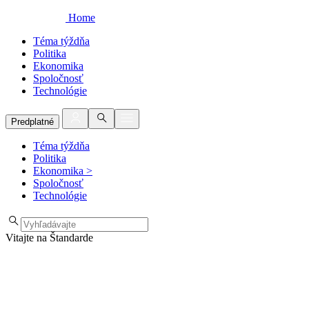
Home
Téma týždňa
Politika
Ekonomika
Spoločnosť
Technológie
Predplatné
Téma týždňa
Politika
Ekonomika
>
Spoločnosť
Technológie
Vitajte na Štandarde