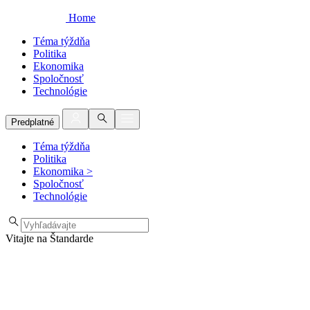
Home
Téma týždňa
Politika
Ekonomika
Spoločnosť
Technológie
Predplatné
Téma týždňa
Politika
Ekonomika
>
Spoločnosť
Technológie
Vitajte na Štandarde