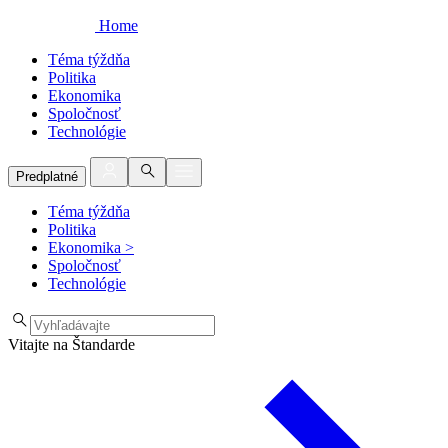
Home
Téma týždňa
Politika
Ekonomika
Spoločnosť
Technológie
Predplatné
Téma týždňa
Politika
Ekonomika
>
Spoločnosť
Technológie
Vitajte na Štandarde