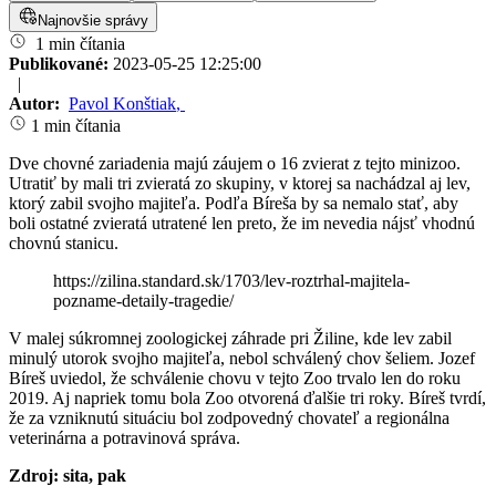
Najnovšie správy
1 min čítania
Publikované:
2023-05-25 12:25:00
|
Autor:
Pavol Konštiak
,
1 min čítania
Dve chovné zariadenia majú záujem o 16 zvierat z tejto minizoo.
Utratiť by mali tri zvieratá zo skupiny, v ktorej sa nachádzal aj lev,
ktorý zabil svojho majiteľa. Podľa Bíreša by sa nemalo stať, aby
boli ostatné zvieratá utratené len preto, že im nevedia nájsť vhodnú
chovnú stanicu.
https://zilina.standard.sk/1703/lev-roztrhal-majitela-
pozname-detaily-tragedie/
V malej súkromnej zoologickej záhrade pri Žiline, kde lev zabil
minulý utorok svojho majiteľa, nebol schválený chov šeliem. Jozef
Bíreš uviedol, že schválenie chovu v tejto Zoo trvalo len do roku
2019. Aj napriek tomu bola Zoo otvorená ďalšie tri roky. Bíreš tvrdí,
že za vzniknutú situáciu bol zodpovedný chovateľ a regionálna
veterinárna a potravinová správa.
Zdroj: sita, pak