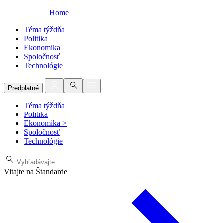
Home
Téma týždňa
Politika
Ekonomika
Spoločnosť
Technológie
Predplatné
Téma týždňa
Politika
Ekonomika
>
Spoločnosť
Technológie
Vitajte na Štandarde