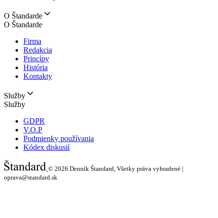
O Štandarde
O Štandarde
Firma
Redakcia
Princípy
História
Kontakty
Služby
Služby
GDPR
V.O.P
Podmienky používania
Kódex diskusií
© 2026
Denník Štandard, Všetky práva vyhradené |
oprava@standard.sk