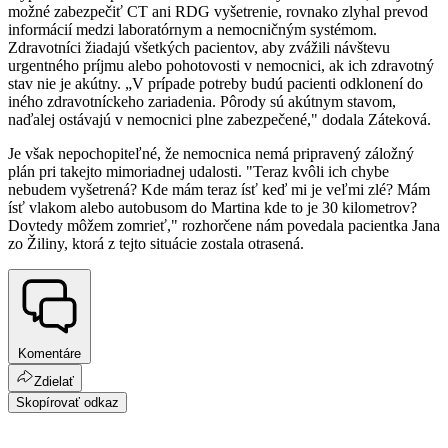
možné zabezpečiť CT ani RDG vyšetrenie, rovnako zlyhal prevod
informácií medzi laboratórnym a nemocničným systémom.
Zdravotníci žiadajú všetkých pacientov, aby zvážili návštevu
urgentného príjmu alebo pohotovosti v nemocnici, ak ich zdravotný
stav nie je akútny. „V prípade potreby budú pacienti odklonení do
iného zdravotníckeho zariadenia. Pôrody sú akútnym stavom,
naďalej ostávajú v nemocnici plne zabezpečené," dodala Záteková.
Je však nepochopiteľné, že nemocnica nemá pripravený záložný
plán pri takejto mimoriadnej udalosti. "Teraz kvôli ich chybe
nebudem vyšetrená? Kde mám teraz ísť keď mi je veľmi zlé? Mám
ísť vlakom alebo autobusom do Martina kde to je 30 kilometrov?
Dovtedy môžem zomrieť," rozhorčene nám povedala pacientka Jana
zo Žiliny, ktorá z tejto situácie zostala otrasená.
Komentáre
Zdielať
Skopírovať odkaz