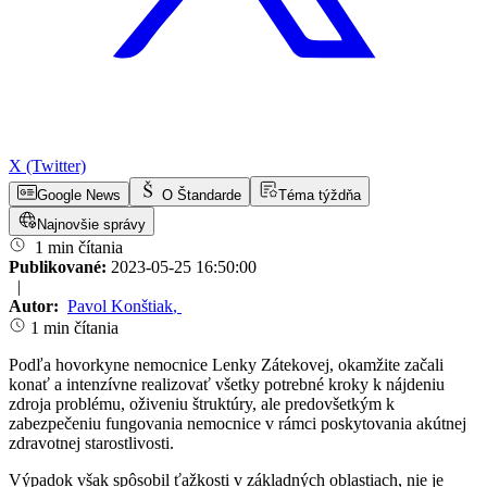
X (Twitter)
Google News
O Štandarde
Téma týždňa
Najnovšie správy
1 min čítania
Publikované:
2023-05-25 16:50:00
|
Autor:
Pavol Konštiak
,
1 min čítania
Podľa hovorkyne nemocnice Lenky Zátekovej, okamžite začali
konať a intenzívne realizovať všetky potrebné kroky k nájdeniu
zdroja problému, oživeniu štruktúry, ale predovšetkým k
zabezpečeniu fungovania nemocnice v rámci poskytovania akútnej
zdravotnej starostlivosti.
Výpadok však spôsobil ťažkosti v základných oblastiach, nie je