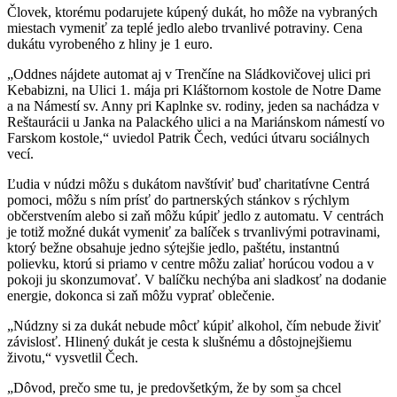
Človek, ktorému podarujete kúpený dukát, ho môže na vybraných
miestach vymeniť za teplé jedlo alebo trvanlivé potraviny. Cena
dukátu vyrobeného z hliny je 1 euro.
„Oddnes nájdete automat aj v Trenčíne na Sládkovičovej ulici pri
Kebabizni, na Ulici 1. mája pri Kláštornom kostole de Notre Dame
a na Námestí sv. Anny pri Kaplnke sv. rodiny, jeden sa nachádza v
Reštaurácii u Janka na Palackého ulici a na Mariánskom námestí vo
Farskom kostole,“ uviedol Patrik Čech, vedúci útvaru sociálnych
vecí.
Ľudia v núdzi môžu s dukátom navštíviť buď charitatívne Centrá
pomoci, môžu s ním prísť do partnerských stánkov s rýchlym
občerstvením alebo si zaň môžu kúpiť jedlo z automatu. V centrách
je totiž možné dukát vymeniť za balíček s trvanlivými potravinami,
ktorý bežne obsahuje jedno sýtejšie jedlo, paštétu, instantnú
polievku, ktorú si priamo v centre môžu zaliať horúcou vodou a v
pokoji ju skonzumovať. V balíčku nechýba ani sladkosť na dodanie
energie, dokonca si zaň môžu vyprať oblečenie.
„Núdzny si za dukát nebude môcť kúpiť alkohol, čím nebude živiť
závislosť. Hlinený dukát je cesta k slušnému a dôstojnejšiemu
životu,“ vysvetlil Čech.
„Dôvod, prečo sme tu, je predovšetkým, že by som sa chcel