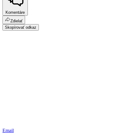
Komentáre
Zdielať
Skopírovať odkaz
Email