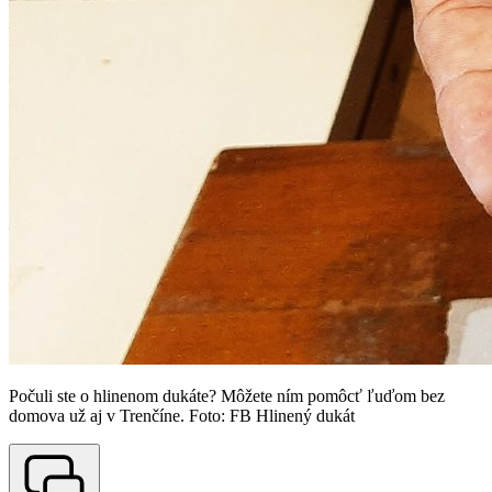
Počuli ste o hlinenom dukáte? Môžete ním pomôcť ľuďom bez
domova už aj v Trenčíne. Foto: FB Hlinený dukát