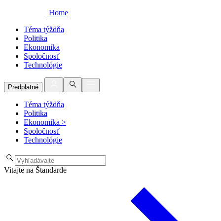
Home
Téma týždňa
Politika
Ekonomika
Spoločnosť
Technológie
Predplatné
Téma týždňa
Politika
Ekonomika
>
Spoločnosť
Technológie
Vitajte na Štandarde