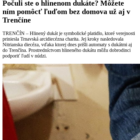
Počuli ste o hlinenom dukáte? Môžete
ním pomôcť ľuďom bez domova už aj v
Trenčíne
TRENČÍN – Hlinený dukát je symbolické platidlo, ktoré verejnosti
priniesla Trnavská arcidiecézna charita. Jej kroky nasledovala
Nitrianska diecéza, vďaka ktorej dnes prišli automaty s dukátmi aj
do Trenčína. Prostredníctvom hlineného dukátu môžu dobrodinci
podporiť ľudí v núdzi.