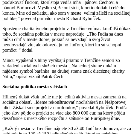
poďakovať ľuďom, ktorí stoja vedľa mňa - pánovi Čechovi a
pánovi Barincovi. Myslím si, že oni sú tí, ktorí to dotiahli celé do
konca. Mne od začiatku, ako som v meste, veľmi záleží na sociálnej
politike,“ povedal primátor mesta Richard Rybníček.
Spustenie charitatívneho projektu v Trenčíne vníma ako ďalší dôkaz
toho, že sociálna politika v meste napreduje. „Títo ľudia sa dnes
môžu cítiť v meste dobre, pokiaľ sa nevzdajú a svoj život
neodovzdajú zlu, ale odovzdajú ho ľuďom, ktorí im sú schopní
pomôcť,“ dodal.
Mincu vypálenú z hliny vyrábajú priamo v Trenčíne seniori zo
zariadení sociálnych služieb mesta. „Na jednej strane dukátu
nájdeme symbol baránka, na druhej strane znak diecéznej charity
Nitra,“ opísal vizuál Patrik Čech.
Soci
álna politika mesta v číslach
Hlinený dukát však určite nie je jediná aktivita mesta zameraná na
sociálnu oblasť. „Ideme rekonštruovať nocľaháreň na Nešporovej
ulici. Získali sme projekt z eurofondov,“ povedal Rybníček. Podľa
jeho slov pôjde o projekt za viac ako 800 000 eur, na ktorý pôjdu
desaťtisíce z mestského rozpočtu a státisíce od Európskej únie.
„Každý mesiac v Trenčíne nájdete 30 až 40 ľudí bez domova, ale za
celý rok je to 120 až 150 jedinečných osôb, ktoré sa nejakým