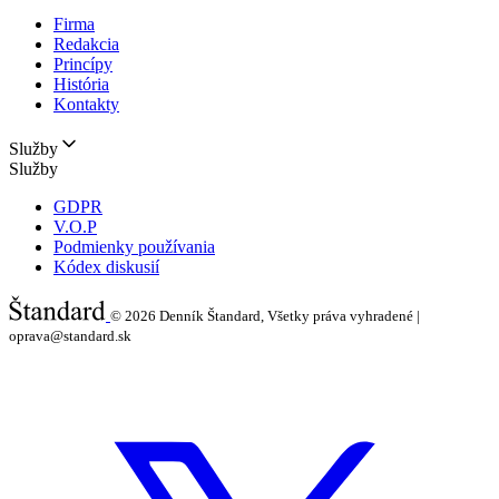
Firma
Redakcia
Princípy
História
Kontakty
Služby
Služby
GDPR
V.O.P
Podmienky používania
Kódex diskusií
© 2026
Denník Štandard, Všetky práva vyhradené |
oprava@standard.sk