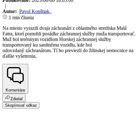
Publikované:
2023-06-06 18:05:00
|
Autor:
Pavol Konštiak
,
1 min čítania
Na miesto vyrazili dvaja záchranári z oblastného strediska Malá
Fatra, ktorí pomohli posádke záchrannej služby muža transportovať.
Muž bol terénnym vozidlom Horskej záchrannej služby
transportovaný ku sanitnému vozidlu, kde bol
odovzdaný záchranárom. Tí ho previezli do žilinskej nemocnice na
ďalšie vyšetrenia.
Komentáre
Zdielať
Skopírovať odkaz