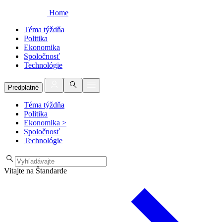
Home
Téma týždňa
Politika
Ekonomika
Spoločnosť
Technológie
Predplatné
Téma týždňa
Politika
Ekonomika
>
Spoločnosť
Technológie
Vitajte na Štandarde