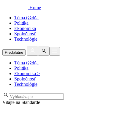
Home
Téma týždňa
Politika
Ekonomika
Spoločnosť
Technológie
Predplatné
Téma týždňa
Politika
Ekonomika
>
Spoločnosť
Technológie
Vitajte na Štandarde