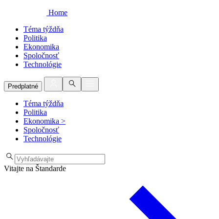
Home
Téma týždňa
Politika
Ekonomika
Spoločnosť
Technológie
Predplatné
Téma týždňa
Politika
Ekonomika
>
Spoločnosť
Technológie
Vitajte na Štandarde