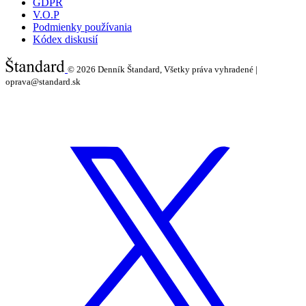
GDPR
V.O.P
Podmienky používania
Kódex diskusií
© 2026
Denník Štandard, Všetky práva vyhradené |
oprava@standard.sk