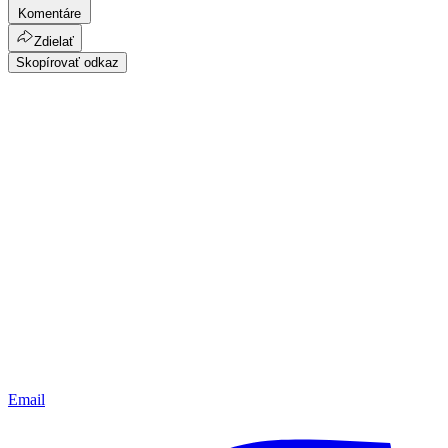
Komentáre
Zdielať
Skopírovať odkaz
Email