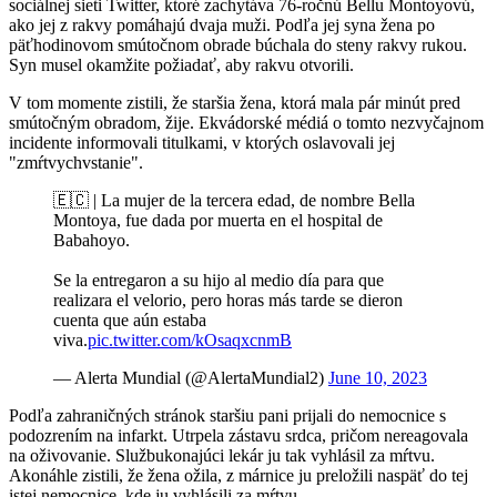
sociálnej sieti Twitter, ktoré zachytáva 76-ročnú Bellu Montoyovú,
ako jej z rakvy pomáhajú dvaja muži. Podľa jej syna žena po
päťhodinovom smútočnom obrade búchala do steny rakvy rukou.
Syn musel okamžite požiadať, aby rakvu otvorili.
V tom momente zistili, že staršia žena, ktorá mala pár minút pred
smútočným obradom, žije. Ekvádorské médiá o tomto nezvyčajnom
incidente informovali titulkami, v ktorých oslavovali jej
"zmŕtvychvstanie".
🇪🇨 | La mujer de la tercera edad, de nombre Bella
Montoya, fue dada por muerta en el hospital de
Babahoyo.
Se la entregaron a su hijo al medio día para que
realizara el velorio, pero horas más tarde se dieron
cuenta que aún estaba
viva.
pic.twitter.com/kOsaqxcnmB
— Alerta Mundial (@AlertaMundial2)
June 10, 2023
Podľa zahraničných stránok staršiu pani prijali do nemocnice s
podozrením na infarkt. Utrpela zástavu srdca, pričom nereagovala
na oživovanie. Službukonajúci lekár ju tak vyhlásil za mŕtvu.
Akonáhle zistili, že žena ožila, z márnice ju preložili naspäť do tej
istej nemocnice, kde ju vyhlásili za mŕtvu.