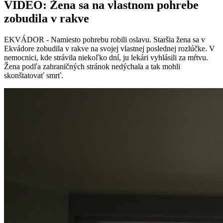
VIDEO: Žena sa na vlastnom pohrebe
zobudila v rakve
EKVÁDOR - Namiesto pohrebu robili oslavu. Staršia žena sa v
Ekvádore zobudila v rakve na svojej vlastnej poslednej rozlúčke. V
nemocnici, kde strávila niekoľko dní, ju lekári vyhlásili za mŕtvu.
Žena podľa zahraničných stránok nedýchala a tak mohli
skonštatovať smrť.