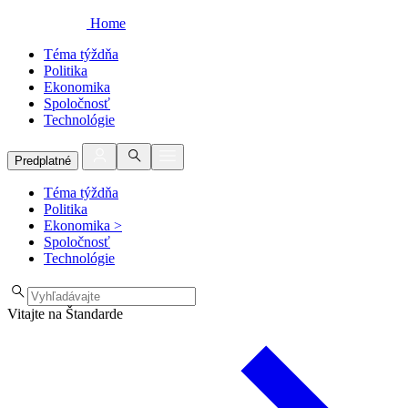
Home
Téma týždňa
Politika
Ekonomika
Spoločnosť
Technológie
Predplatné
Téma týždňa
Politika
Ekonomika
>
Spoločnosť
Technológie
Vitajte na Štandarde