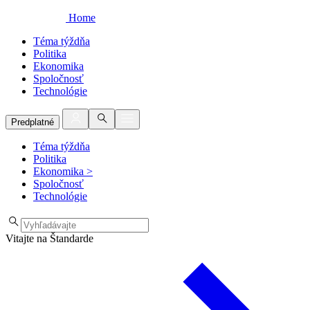
Home
Téma týždňa
Politika
Ekonomika
Spoločnosť
Technológie
Predplatné
Téma týždňa
Politika
Ekonomika
>
Spoločnosť
Technológie
Vitajte na Štandarde