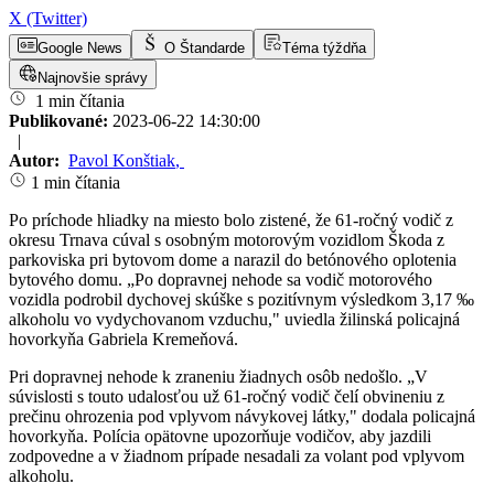
X (Twitter)
Google News
O Štandarde
Téma týždňa
Najnovšie správy
1 min čítania
Publikované:
2023-06-22 14:30:00
|
Autor:
Pavol Konštiak
,
1 min čítania
Po príchode hliadky na miesto bolo zistené, že 61-ročný vodič z
okresu Trnava cúval s osobným motorovým vozidlom Škoda z
parkoviska pri bytovom dome a narazil do betónového oplotenia
bytového domu. „Po dopravnej nehode sa vodič motorového
vozidla podrobil dychovej skúške s pozitívnym výsledkom 3,17 ‰
alkoholu vo vydychovanom vzduchu," uviedla žilinská policajná
hovorkyňa Gabriela Kremeňová.
Pri dopravnej nehode k zraneniu žiadnych osôb nedošlo. „V
súvislosti s touto udalosťou už 61-ročný vodič čelí obvineniu z
prečinu ohrozenia pod vplyvom návykovej látky," dodala policajná
hovorkyňa. Polícia opätovne upozorňuje vodičov, aby jazdili
zodpovedne a v žiadnom prípade nesadali za volant pod vplyvom
alkoholu.