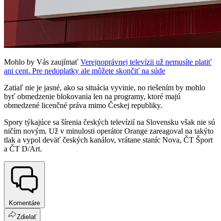
Mohlo by Vás zaujímať
Verejnoprávnej televízii už nemusíte platiť
ani cent. Pre nedoplatky ale môžete skončiť na súde
Zatiaľ nie je jasné, ako sa situácia vyvinie, no riešením by mohlo
byť obmedzenie blokovania len na programy, ktoré majú
obmedzené licenčné práva mimo Českej republiky.
Spory týkajúce sa šírenia českých televízií na Slovensku však nie sú
ničím novým. Už v minulosti operátor Orange zareagoval na takýto
tlak a vypol deväť českých kanálov, vrátane staníc Nova, ČT Šport
a ČT D/Art.
Komentáre
Zdielať