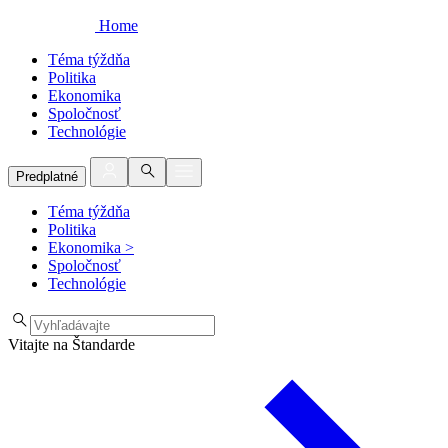
Home
Téma týždňa
Politika
Ekonomika
Spoločnosť
Technológie
Predplatné
Téma týždňa
Politika
Ekonomika
>
Spoločnosť
Technológie
Vitajte na Štandarde