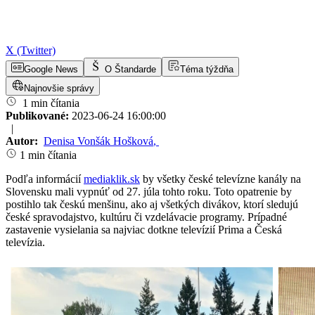
X (Twitter)
Google News
O Štandarde
Téma týždňa
Najnovšie správy
1 min čítania
Publikované:
2023-06-24 16:00:00
|
Autor:
Denisa Vonšák Hošková
,
1 min čítania
Podľa informácií
mediaklik.sk
by všetky české televízne kanály na
Slovensku mali vypnúť od 27. júla tohto roku. Toto opatrenie by
postihlo tak českú menšinu, ako aj všetkých divákov, ktorí sledujú
české spravodajstvo, kultúru či vzdelávacie programy. Prípadné
zastavenie vysielania sa najviac dotkne televízií Prima a Česká
televízia.