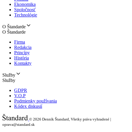
Ekonomika
Spoločnosť
Technológie
O Štandarde
O Štandarde
Firma
Redakcia
Princípy
História
Kontakty
Služby
Služby
GDPR
V.O.P
Podmienky používania
Kódex diskusií
© 2026
Denník Štandard, Všetky práva vyhradené |
oprava@standard.sk