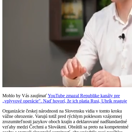
Mohlo by Vás zaujímať
YouTube zmazal Republike kanály pre
„vplyvové operácie". Naď hovorí, že ich platia Rusi, Uhrík reaguje
Organizácie českej národnosti na Slovensku vidia v tomto kroku
vážne ohrozenie. Varujú totiž pred rýchlym poklesom vzájomnej
zrozumiteľnosti jazykov oboch krajín a deklarované nadštandardné
vzťahy medzi Čechmi a Slovákmi. Obrátili sa preto na kompetentné