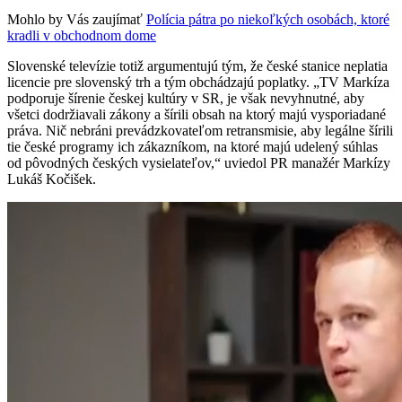
Mohlo by Vás zaujímať
Polícia pátra po niekoľkých osobách, ktoré
kradli v obchodnom dome
Slovenské televízie totiž argumentujú tým, že české stanice neplatia
licencie pre slovenský trh a tým obchádzajú poplatky. „TV Markíza
podporuje šírenie českej kultúry v SR, je však nevyhnutné, aby
všetci dodržiavali zákony a šírili obsah na ktorý majú vysporiadané
práva. Nič nebráni prevádzkovateľom retransmisie, aby legálne šírili
tie české programy ich zákazníkom, na ktoré majú udelený súhlas
od pôvodných českých vysielateľov,“ uviedol PR manažér Markízy
Lukáš Kočišek.