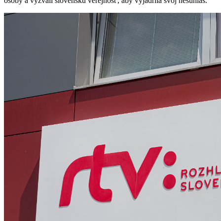
osoby a vyzvali slovenskú verejnosť, aby vyjadrila svoj nesúhlas.