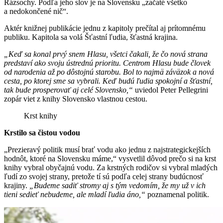
Rázsochy. Podľa jeho slov je na Slovensku „začaté všetko
a nedokončené nič“.
Aktér knižnej publikácie jednu z kapitoly prečítal aj prítomnému
publiku. Kapitola sa volá Šťastní ľudia, šťastná krajina.
„Keď sa konal prvý snem Hlasu, všetci čakali, že čo nová strana
predstaví ako svoju ústrednú prioritu. Centrom Hlasu bude človek
od narodenia až po dôstojnú starobu. Bol to najmä záväzok a nová
cesta, po ktorej sme sa vybrali. Keď budú ľudia spokojní a šťastní,
tak bude prosperovať aj celé Slovensko,“
uviedol Peter Pellegrini
zopár viet z knihy Slovensko vlastnou cestou.
Krst knihy
Krstilo sa čistou vodou
„Prezieravý politik musí brať vodu ako jednu z najstrategickejších
hodnôt, ktoré na Slovensku máme,“ vysvetlil dôvod prečo si na krst
knihy vybral obyčajnú vodu. Za krstných rodičov si vybral mladých
ľudí zo svojej strany, pretože tí sú podľa celej strany budúcnosť
krajiny.
„Budeme sadiť stromy aj s tým vedomím, že my už v ich
tieni sedieť nebudeme, ale mladí ľudia áno,“
poznamenal politik.