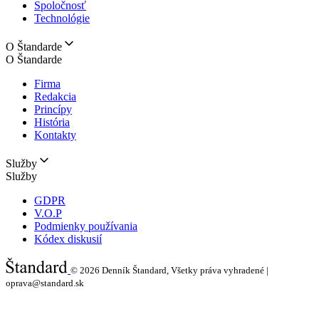
Spoločnosť
Technológie
O Štandarde
O Štandarde
Firma
Redakcia
Princípy
História
Kontakty
Služby
Služby
GDPR
V.O.P
Podmienky používania
Kódex diskusií
© 2026
Denník Štandard, Všetky práva vyhradené |
oprava@standard.sk