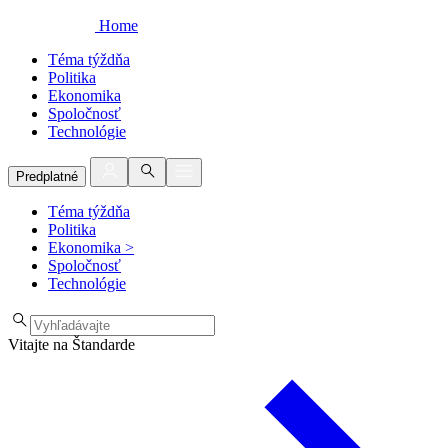
Home
Téma týždňa
Politika
Ekonomika
Spoločnosť
Technológie
Predplatné
Téma týždňa
Politika
Ekonomika
>
Spoločnosť
Technológie
Vitajte na Štandarde