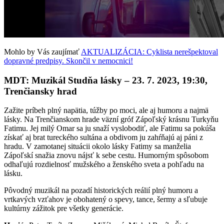
Mohlo by Vás zaujímať
AKTUALIZÁCIA: Cyklista nerešpektoval
dopravné predpisy. Skončil v nemocnici!
MDT: Muzikál Studňa lásky – 23. 7. 2023, 19:30,
Trenčiansky hrad
Zažite príbeh plný napätia, túžby po moci, ale aj humoru a najmä
lásky. Na Trenčianskom hrade väzní gróf Zápoľský krásnu Turkyňu
Fatimu. Jej milý Omar sa ju snaží vyslobodiť, ale Fatimu sa pokúša
získať aj brat tureckého sultána a obdivom ju zahŕňajú aj páni z
hradu. V zamotanej situácii okolo lásky Fatimy sa manželia
Zápoľskí snažia znovu nájsť k sebe cestu. Humorným spôsobom
odhaľujú rozdielnosť mužského a ženského sveta a pohľadu na
lásku.
Pôvodný muzikál na pozadí historických reálií plný humoru a
vrtkavých vzťahov je obohatený o spevy, tance, šermy a sľubuje
kultúrny zážitok pre všetky generácie.