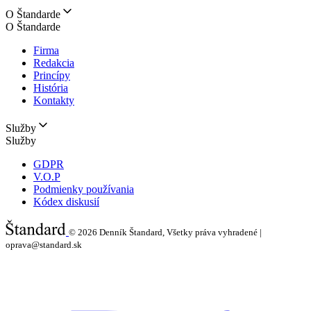
O Štandarde
O Štandarde
Firma
Redakcia
Princípy
História
Kontakty
Služby
Služby
GDPR
V.O.P
Podmienky používania
Kódex diskusií
© 2026
Denník Štandard, Všetky práva vyhradené |
oprava@standard.sk