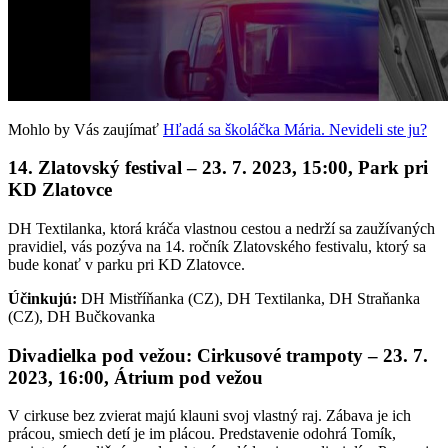
Mohlo by Vás zaujímať
Hľadá sa školáčka Mária. Nevideli ste ju?
14. Zlatovský festival – 23. 7. 2023, 15:00, Park pri
KD Zlatovce
DH Textilanka, ktorá kráča vlastnou cestou a nedrží sa zaužívaných
pravidiel, vás pozýva na 14. ročník Zlatovského festivalu, ktorý sa
bude konať v parku pri KD Zlatovce.
Účinkujú:
DH Mistříňanka (CZ), DH Textilanka, DH Straňanka
(CZ), DH Bučkovanka
Divadielka pod vežou: Cirkusové trampoty
–
23. 7.
2023, 16:00, Átrium pod vežou
V cirkuse bez zvierat majú klauni svoj vlastný raj. Zábava je ich
prácou, smiech detí je im plácou. Predstavenie odohrá Tomík,