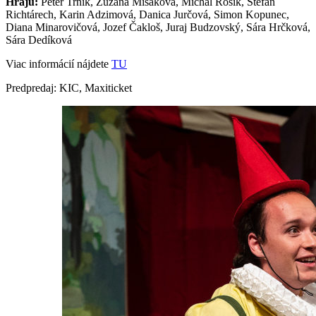
Hrajú:
Peter Trník, Zuzana Mišáková, Michal Rosík, Štefan
Richtárech, Karin Adzimová, Danica Jurčová, Simon Kopunec,
Diana Minarovičová, Jozef Čakloš, Juraj Budzovský, Sára Hrčková,
Sára Dedíková
Viac informácií nájdete
TU
Predpredaj: KIC, Maxiticket