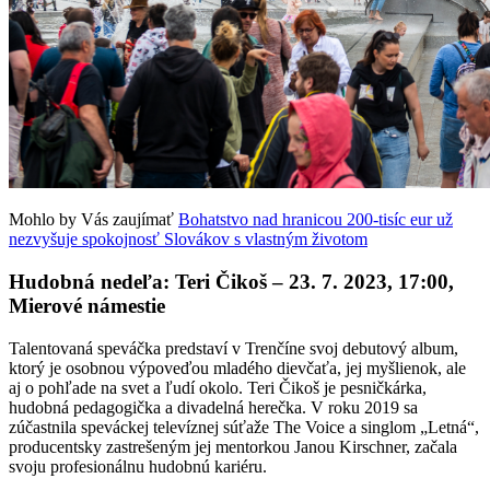
Mohlo by Vás zaujímať
Bohatstvo nad hranicou 200-tisíc eur už
nezvyšuje spokojnosť Slovákov s vlastným životom
Hudobná nedeľa: Teri Čikoš – 23. 7. 2023, 17:00,
Mierové námestie
Talentovaná speváčka predstaví v Trenčíne svoj debutový album,
ktorý je osobnou výpoveďou mladého dievčaťa, jej myšlienok, ale
aj o pohľade na svet a ľudí okolo. Teri Čikoš je pesničkárka,
hudobná pedagogička a divadelná herečka. V roku 2019 sa
zúčastnila speváckej televíznej súťaže The Voice a singlom „Letná“,
producentsky zastrešeným jej mentorkou Janou Kirschner, začala
svoju profesionálnu hudobnú kariéru.