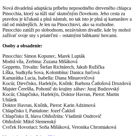
Nová divadelná adaptácia príbehu neposedného dreveného chlapca
Pinocchia, ktorý sa túži stať skutočným človekom. Jeho cesta za
pravdou je kľukatá a plná nástrah, no tak isto je plná aj kamarátov a
rád od múdrejších. Je len na Pinocchiovi, ako sa rozhodne.
Pinocchio zatúži po slobodnom, nezávislom divadle, kde by mohol
zažívať svoje sny s priateľmi – ostatnými bábkami/ hercami.
Osoby a obsadenie:
Pinocchio: Simon Kopunec, Marek Lupták
Modrá víla, Zerbina: Zuzana Mišáková
Geppetto, Trivalin: Štefan Richtárech, Jakub Ružička
Líška, Sudkyňa Sova, Kolombína: Danica Jurčová
Kamarátka Lucia, Isabella: Diana Minarovičová
Kocúr, Dievčisko, Harlekýn, Knôtik: Barbora Čatlošová Drozdová
Majster Čerešňa, Pohonič do krajiny zábav: Juraj Budzovský
Kocúr, Chlapčisko, Harlekýn, Doktor Havran, Pierot: Martin
Uhlárik
Doktor Havran, Knôtik, Pierot: Karin Adzimová
Chlapčisko I, Pantalone: Jozef Čakloš
Chlapčisko II, hlava Ohňožrúta: Vladimír Ondrovič
Ohňožrút: Miloš Slemenský
Cvrček Hovoriaci: Sofia Mišáková, Veronika Chromiaková