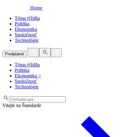
Home
Téma týždňa
Politika
Ekonomika
Spoločnosť
Technológie
Predplatné
Téma týždňa
Politika
Ekonomika
>
Spoločnosť
Technológie
Vitajte na Štandarde