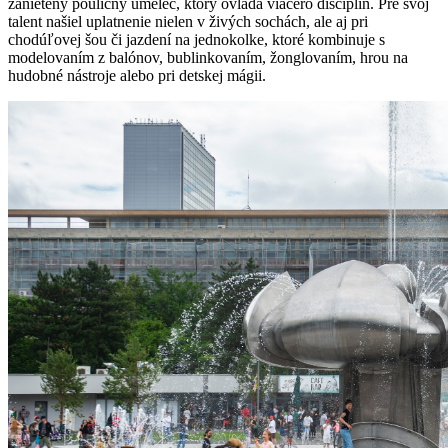
zanietený pouličný umelec, ktorý ovláda viacero disciplín. Pre svoj
talent našiel uplatnenie nielen v živých sochách, ale aj pri
chodúľovej šou či jazdení na jednokolke, ktoré kombinuje s
modelovaním z balónov, bublinkovaním, žonglovaním, hrou na
hudobné nástroje alebo pri detskej mágii.