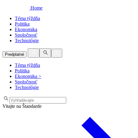
Home
Téma týždňa
Politika
Ekonomika
Spoločnosť
Technológie
Predplatné
Téma týždňa
Politika
Ekonomika
>
Spoločnosť
Technológie
Vitajte na Štandarde