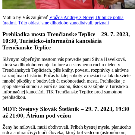
Mohlo by Vás zaujímať
Vražda Andrey z Novej Dubnice pohla
úradmi. Túto oblasť sme dlhodobo zanedbávali, priznali
Prehliadka mesta Trenčianske Teplice – 29. 7. 2023,
10:30, Turisticko-informačná kancelária
Trenčianske Teplice
Slávnym kúpeľným mestom vás prevedie pani Silvia Havelková,
ktorá sa dlhodobo venuje kultúre a cestovnému ruchu nielen v
Trenčianskych Tepliciach, píše knihy, povesti, rozprávky a aktívne
sa zaujíma o históriu. Počas každej soboty v mesiaci sa tak dozviete
mnohé pikošky o budovách či osobnostiach mesta. Prehliadka je
spoplatnená sumou 3 eurá na osobu, lístok si zakúpite v Turisticko-
informačnej kancelárii TIK Trenčianske Teplice pred samotnou
prehliadkou.
MDT: Svetový Slovák Štefánik – 29. 7. 2023, 19:30
až 21:00, Átrium pod vežou
Ženy ho milovali, muži obdivovali. Príbeh bystrej mysle, planúceho
srdca a uhrančivých očí človeka, ktorý bol vedcom (astronómom,