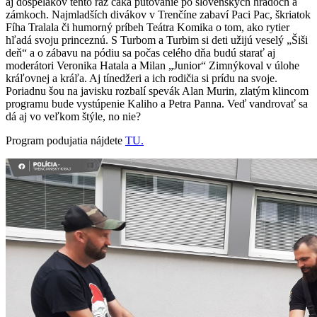
aj dospelákov tento raz čaká putovanie po slovenských hradoch a
zámkoch. Najmladších divákov v Trenčíne zabaví Paci Pac, škriatok
Fíha Tralala či humorný príbeh Teátra Komika o tom, ako rytier
hľadá svoju princeznú. S Turbom a Turbim si deti užijú veselý „Šiši
deň“ a o zábavu na pódiu sa počas celého dňa budú starať aj
moderátori Veronika Hatala a Milan „Junior“ Zimnýkoval v úlohe
kráľovnej a kráľa. Aj tínedžeri a ich rodičia si prídu na svoje.
Poriadnu šou na javisku rozbalí spevák Alan Murin, zlatým klincom
programu bude vystúpenie Kaliho a Petra Panna. Veď vandrovať sa
dá aj vo veľkom štýle, no nie?
Program podujatia nájdete
TU.