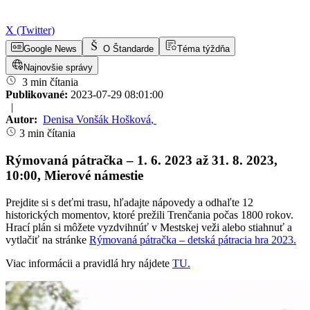
X (Twitter)
Google News
O Štandarde
Téma týždňa
Najnovšie správy
3 min čítania
Publikované:
2023-07-29 08:01:00
|
Autor:
Denisa Vonšák Hošková
,
3 min čítania
Rýmovaná pátračka – 1. 6. 2023 až 31. 8. 2023,
10:00, Mierové námestie
Prejdite si s deťmi trasu, hľadajte nápovedy a odhaľte 12
historických momentov, ktoré prežili Trenčania počas 1800 rokov.
Hrací plán si môžete vyzdvihnúť v Mestskej veži alebo stiahnuť a
vytlačiť na stránke
Rýmovaná pátračka – detská pátracia hra 2023.
Viac informácii a pravidlá hry nájdete
TU.