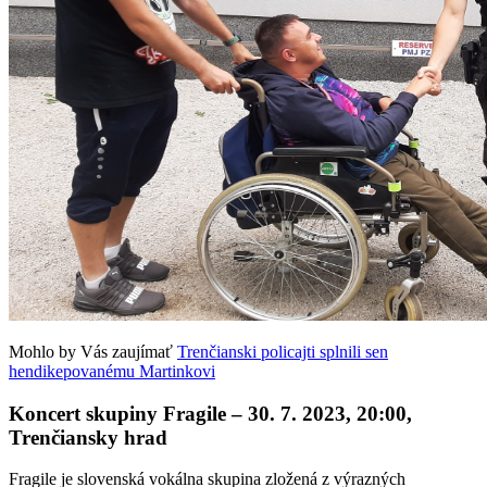
Mohlo by Vás zaujímať
Trenčianski policajti splnili sen
hendikepovanému Martinkovi
Koncert skupiny Fragile –
30. 7. 2023,
20:00,
Trenčiansky hrad
Fragile je slovenská vokálna skupina zložená z výrazných