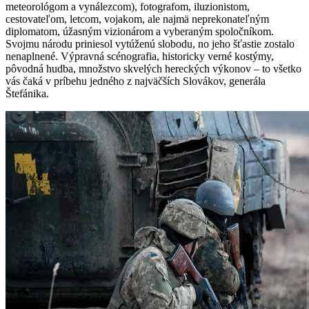
meteorológom a vynálezcom), fotografom, iluzionistom,
cestovateľom, letcom, vojakom, ale najmä neprekonateľným
diplomatom, úžasným vizionárom a vyberaným spoločníkom.
Svojmu národu priniesol vytúženú slobodu, no jeho šťastie zostalo
nenaplnené. Výpravná scénografia, historicky verné kostýmy,
pôvodná hudba, množstvo skvelých hereckých výkonov – to všetko
vás čaká v príbehu jedného z najväčších Slovákov, generála
Štefánika.