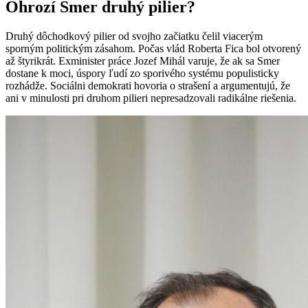
Ohrozí Smer druhý pilier?
Druhý dôchodkový pilier od svojho začiatku čelil viacerým
sporným politickým zásahom. Počas vlád Roberta Fica bol otvorený
až štyrikrát. Exminister práce Jozef Mihál varuje, že ak sa Smer
dostane k moci, úspory ľudí zo sporivého systému populisticky
rozhádže. Sociálni demokrati hovoria o strašení a argumentujú, že
ani v minulosti pri druhom pilieri nepresadzovali radikálne riešenia.