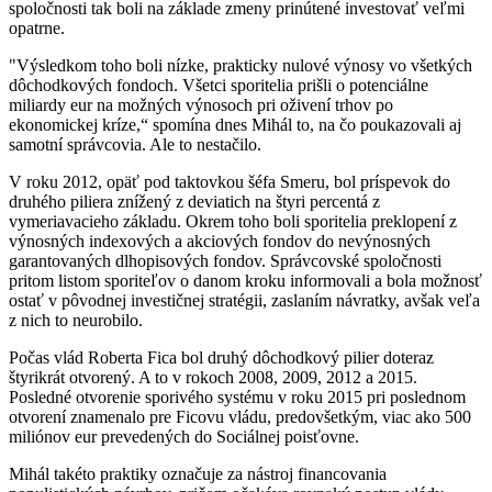
spoločnosti tak boli na základe zmeny prinútené investovať veľmi
opatrne.
"Výsledkom toho boli nízke, prakticky nulové výnosy vo všetkých
dôchodkových fondoch. Všetci sporitelia prišli o potenciálne
miliardy eur na možných výnosoch pri oživení trhov po
ekonomickej kríze,“ spomína dnes Mihál to, na čo poukazovali aj
samotní správcovia. Ale to nestačilo.
V roku 2012, opäť pod taktovkou šéfa Smeru, bol príspevok do
druhého piliera znížený z deviatich na štyri percentá z
vymeriavacieho základu. Okrem toho boli sporitelia preklopení z
výnosných indexových a akciových fondov do nevýnosných
garantovaných dlhopisových fondov. Správcovské spoločnosti
pritom listom sporiteľov o danom kroku informovali a bola možnosť
ostať v pôvodnej investičnej stratégii, zaslaním návratky, avšak veľa
z nich to neurobilo.
Počas vlád Roberta Fica bol druhý dôchodkový pilier doteraz
štyrikrát otvorený. A to v rokoch 2008, 2009, 2012 a 2015.
Posledné otvorenie sporivého systému v roku 2015 pri poslednom
otvorení znamenalo pre Ficovu vládu, predovšetkým, viac ako 500
miliónov eur prevedených do Sociálnej poisťovne.
Mihál takéto praktiky označuje za nástroj financovania