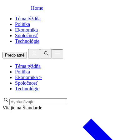
Home
Téma týždňa
Politika
Ekonomika
Spoločnosť
Technológie
Predplatné
Téma týždňa
Politika
Ekonomika
>
Spoločnosť
Technológie
Vitajte na Štandarde