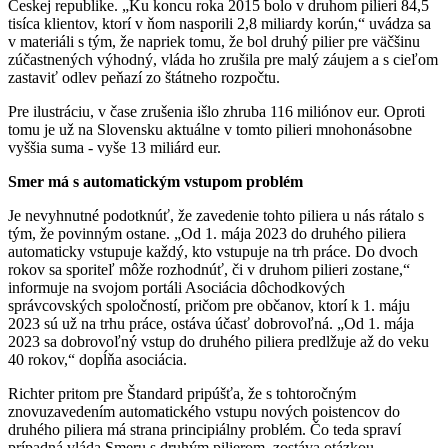
Českej republike. „Ku koncu roka 2015 bolo v druhom pilieri 84,5
tisíca klientov, ktorí v ňom nasporili 2,8 miliardy korún,“ uvádza sa
v materiáli s tým, že napriek tomu, že bol druhý pilier pre väčšinu
zúčastnených výhodný, vláda ho zrušila pre malý záujem a s cieľom
zastaviť odlev peňazí zo štátneho rozpočtu.
Pre ilustráciu, v čase zrušenia išlo zhruba 116 miliónov eur. Oproti
tomu je už na Slovensku aktuálne v tomto pilieri mnohonásobne
vyššia suma - vyše 13 miliárd eur.
Smer má s automatickým vstupom problém
Je nevyhnutné podotknúť, že zavedenie tohto piliera u nás rátalo s
tým, že povinným ostane. „Od 1. mája 2023 do druhého piliera
automaticky vstupuje každý, kto vstupuje na trh práce. Do dvoch
rokov sa sporiteľ môže rozhodnúť, či v druhom pilieri zostane,“
informuje na svojom portáli Asociácia dôchodkových
správcovských spoločností, pričom pre občanov, ktorí k 1. máju
2023 sú už na trhu práce, ostáva účasť dobrovoľná. „Od 1. mája
2023 sa dobrovoľný vstup do druhého piliera predlžuje až do veku
40 rokov,“ dopĺňa asociácia.
Richter pritom pre Štandard pripúšťa, že s tohtoročným
znovuzavedením automatického vstupu nových poistencov do
druhého piliera má strana principiálny problém. Čo teda spraví
prípadná vláda Smeru s druhým pilierom, zostáva otázkou.