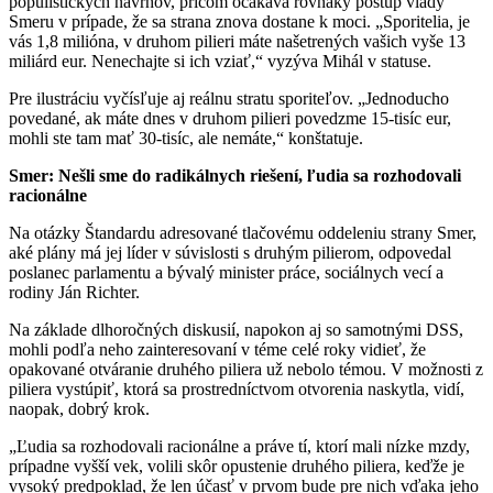
populistických návrhov, pričom očakáva rovnaký postup vlády
Smeru v prípade, že sa strana znova dostane k moci. „Sporitelia, je
vás 1,8 milióna, v druhom pilieri máte našetrených vašich vyše 13
miliárd eur. Nenechajte si ich vziať,“ vyzýva Mihál v statuse.
Pre ilustráciu vyčísľuje aj reálnu stratu sporiteľov. „Jednoducho
povedané, ak máte dnes v druhom pilieri povedzme 15-tisíc eur,
mohli ste tam mať 30-tisíc, ale nemáte,“ konštatuje.
Smer: Nešli sme do radikálnych riešení, ľudia sa rozhodovali
racionálne
Na otázky Štandardu adresované tlačovému oddeleniu strany Smer,
aké plány má jej líder v súvislosti s druhým pilierom, odpovedal
poslanec parlamentu a bývalý minister práce, sociálnych vecí a
rodiny Ján Richter.
Na základe dlhoročných diskusií, napokon aj so samotnými DSS,
mohli podľa neho zainteresovaní v téme celé roky vidieť, že
opakované otváranie druhého piliera už nebolo témou. V možnosti z
piliera vystúpiť, ktorá sa prostredníctvom otvorenia naskytla, vidí,
naopak, dobrý krok.
„Ľudia sa rozhodovali racionálne a práve tí, ktorí mali nízke mzdy,
prípadne vyšší vek, volili skôr opustenie druhého piliera, keďže je
vysoký predpoklad, že len účasť v prvom bude pre nich vďaka jeho