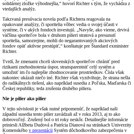
solidárnej zložke výhodnejšia,“ hovorí Richter s tým, že vychádza z
vtedajších analýz.
Takzvaná presúvacia novela podľa Richtera reagovala na
opakované analýzy, či sporitelia vôbec vedia o svojej účasti v
systéme, či v akých fondoch investujú. „Navyše, ako vieme, drvivá
väčšina sporiteľov bola v druhom pilieri stratová a presunutí
sporitelia, samozrejme, mohli do negarantovaných akciových
fondov opäť aktívne prestúpiť,“ konštatuje pre Štandard exminister
Richter.
Tvrdí, že zmenami chceli slovenských sporiteľov chrániť pred
rizikami znehodnotenia úspor, stransparentniť celý systém a
umožniť im čo najlepšie zhodnocovanie prostriedkov. Čísla však
nakoniec ukázali niečo iné. Richter však vyzdvihuje, že strana nešla
do radikálnych riešení, ako napríklad susedia z Poľska, Maďarska či
Českej republiky, teda zrušenia druhého piliera.
Nie je pilier ako pilier
V tejto súvislosti je však nutné pripomenúť, že napríklad naši
západní susedia tento pilier zavádzali až v roku 2013, aj to ako
dobrovoľný. Zrušený bol o tri roky neskôr. Detailnejšie informácie
priniesli Alžbeta Dudová a Patrícia Dianová na stránkach Univerzity
Komenského
v prezentácii
Systém dôchodkového zabezpečenia v