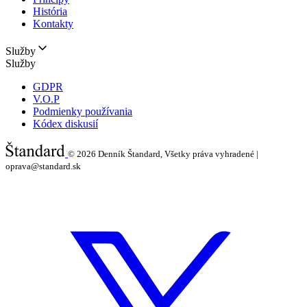
História
Kontakty
Služby
Služby
GDPR
V.O.P
Podmienky používania
Kódex diskusií
© 2026
Denník Štandard, Všetky práva vyhradené |
oprava@standard.sk