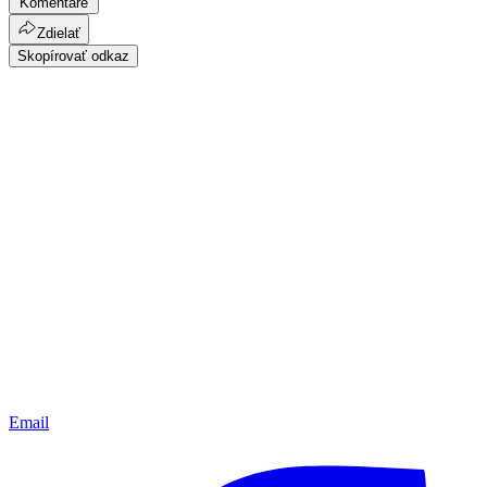
Komentáre
Zdielať
Skopírovať odkaz
Email