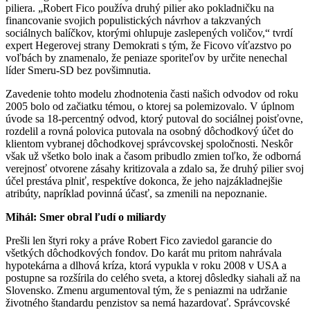
piliera. „Robert Fico používa druhý pilier ako pokladničku na
financovanie svojich populistických návrhov a takzvaných
sociálnych balíčkov, ktorými ohlupuje zaslepených voličov,“ tvrdí
expert Hegerovej strany Demokrati s tým, že Ficovo víťazstvo po
voľbách by znamenalo, že peniaze sporiteľov by určite nenechal
líder Smeru-SD bez povšimnutia.
Zavedenie tohto modelu zhodnotenia časti našich odvodov od roku
2005 bolo od začiatku témou, o ktorej sa polemizovalo. V úplnom
úvode sa 18-percentný odvod, ktorý putoval do sociálnej poisťovne,
rozdelil a rovná polovica putovala na osobný dôchodkový účet do
klientom vybranej dôchodkovej správcovskej spoločnosti. Neskôr
však už všetko bolo inak a časom pribudlo zmien toľko, že odborná
verejnosť otvorene zásahy kritizovala a zdalo sa, že druhý pilier svoj
účel prestáva plniť, respektíve dokonca, že jeho najzákladnejšie
atribúty, napríklad povinná účasť, sa zmenili na nepoznanie.
Mihál: Smer obral ľudí o miliardy
Prešli len štyri roky a práve Robert Fico zaviedol garancie do
všetkých dôchodkových fondov. Do karát mu pritom nahrávala
hypotekárna a dlhová kríza, ktorá vypukla v roku 2008 v USA a
postupne sa rozšírila do celého sveta, a ktorej dôsledky siahali až na
Slovensko. Zmenu argumentoval tým, že s peniazmi na udržanie
životného štandardu penzistov sa nemá hazardovať. Správcovské