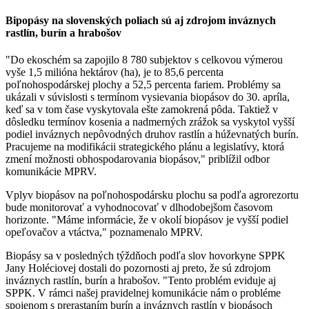
Bipopásy na slovenských poliach sú aj zdrojom inváznych
rastlín, burín a hrabošov
"Do ekoschém sa zapojilo 8 780 subjektov s celkovou výmerou
vyše 1,5 milióna hektárov (ha), je to 85,6 percenta
poľnohospodárskej plochy a 52,5 percenta fariem. Problémy sa
ukázali v súvislosti s termínom vysievania biopásov do 30. apríla,
keď sa v tom čase vyskytovala ešte zamokrená pôda. Taktiež v
dôsledku termínov kosenia a nadmerných zrážok sa vyskytol vyšší
podiel inváznych nepôvodných druhov rastlín a húževnatých burín.
Pracujeme na modifikácii strategického plánu a legislatívy, ktorá
zmení možnosti obhospodarovania biopásov," priblížil odbor
komunikácie MPRV.
Vplyv biopásov na poľnohospodársku plochu sa podľa agrorezortu
bude monitorovať a vyhodnocovať v dlhodobejšom časovom
horizonte. "Máme informácie, že v okolí biopásov je vyšší podiel
opeľovačov a vtáctva," poznamenalo MPRV.
Biopásy sa v posledných týždňoch podľa slov hovorkyne SPPK
Jany Holéciovej dostali do pozornosti aj preto, že sú zdrojom
inváznych rastlín, burín a hrabošov. "Tento problém eviduje aj
SPPK. V rámci našej pravidelnej komunikácie nám o probléme
spojenom s prerastaním burín a inváznych rastlín v biopásoch