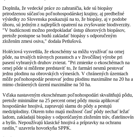
Doplnila, že vedecké práce zo zahraničia, kde sú biopásy
prirodzenou súčasťou poľnohospodárskej krajiny, aj predbežné
výsledky zo Slovenska poukazujú na to, že biopásy, aj v podobe
úhoru, sú jedným z najlepších opatrení na zvyšovanie biodiverzity.
"V budúcnosti možno predpokladať ústup úhorových biopásov,
pretože postupne sa budú zakladať biopásy s odporučeným
zložením zmesi osiva," dodala Petlušová.
Holéciová vysvetlila, že ekoschémy sa môžu využívať na ornej
pôde, na trvalých trávnych porastoch a v živočíšnej výrobe pri
pasení vybraných druhov zvierat. "Pri zmienke o ekoschémach na
ornej pôde si môžeme predstaviť to, že farmári nesmú pestovať
jednu plodinu na obrovských výmerách. V chránených územiach
môže poľnohospodár pestovať jednu plodinu maximálne na 20 ha a
mimo chránených území maximálne na 50 ha.
Vďaka nastaveným ekoschémam poľnohospodári skvalitňujú pôdu,
pretože minimálne na 25 percent ornej pôdy musia aplikovať
hospodárske hnojivá, zapravujú slamu do pôdy a pestujú
medziplodiny. Okrem toho majú možnosť časť pôdy nechať ležať
ladom, zakladajú biopásy s odporúčaným zložením tráv, ďatelinovín
a bylín. Nepoužívajú klasické hnojivá a prípravky na ochranu
rastlín," uzavrela hovorkyňa SPPK.