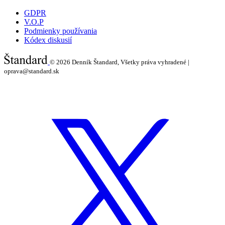
GDPR
V.O.P
Podmienky používania
Kódex diskusií
© 2026
Denník Štandard, Všetky práva vyhradené |
oprava@standard.sk