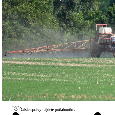
Ďalšie správy nájdete potiahnutím.