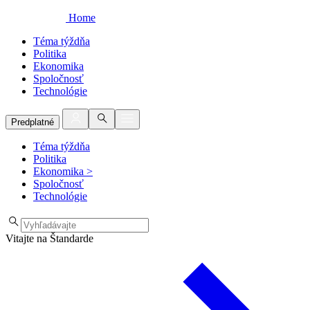
Home
Téma týždňa
Politika
Ekonomika
Spoločnosť
Technológie
Predplatné
Téma týždňa
Politika
Ekonomika
>
Spoločnosť
Technológie
Vitajte na Štandarde