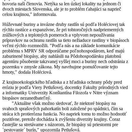
hovoria naši členovia. Netýka sa len úzkej lokality na jednom či
dvoch miestach Slovenska, ale je to problém ťahajúci sa naprieč
celou krajinou," informovala.
Húževnaté buriny a invázne druhy rastlín sú podľa Holéciovej tak
rýchlo rastúce a expanzívne, že pri tohtoročných nadpriemerných
zrážkových a teplotných pomeroch a vplyvom nepoužívania
prípravkov na ochranu rastlín sa tieto nežiaduce rastliny v biopásoch
veľmi rýchlo rozmnožili. "Podľa nás a na základe komunikácie
problému s MPRV SR odporúčame poľnohospodárom, keď majú
zaburinené biopásy, aby nahlásili na Pôdohospodársku platobnú
agentúru pôsobenie takzvanej vyššej moci a buriny nech odstránia z
pozemku v zmysle zákona. My navrhujme pomulčovanie tejto
hmoty," dodala Holéciová.
Z krajinoekologického hľadiska a z hľadiska ochrany pôdy pred
eróziu je podľa Viery Petlušovej, docentky Fakulty prírodných vied
a informatiky Univerzity Konštantína Filozofa v Nitre význam
biopásov nezanedbateľný.
"Aktuálne však možno sledovať, že niektoré biopásy na
svahoch sprašových pahorkatín boli založené po spádnici, čím sa
stráca ich protierózna funkcia. No napriek tomu to možno hodnotiť
pozitívne, pretože dochádza k zvýšeniu diverzity krajiny. Čoraz
častejšie sa stretávame s názorom, že biopásy sú priestormi pre
´pestovanie´ burín," upozornila Petlušová.