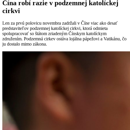
Čína robí razie v podzemnej katolíckej
cirkvi
Len za prvú polovicu novembra zadržali v Číne viac ako desať
predstaviteľov podzemnej katolíckej cirkvi, ktorá odmieta
spolupracovať so štátom zriadeným Čínskym katolíckym
združením. Podzemná cirkev ostáva lojálna pápežovi a Vatikánu, čo
ju dostalo mimo zákona.