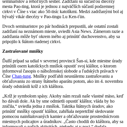
seminaristov a rehoľných sestier. Zadržaní sú súčasťou diecézy
mesta Pao-ting, ktorá je jednou z najväčších súčastí podzemnej
cirkvi v Číne s viac ako 50-tisíc katolíkmi. Medzi zadržanými bol aj
bývalý vikár diecézy v Pao-tingu Lu Ken-ťün.
Dvoch seminaristov po pár hodinách prepustili, ale ostatní zostali
zadržaní na neznámom mieste, uviedli Asia News. Zámerom razie a
zadržania môže byť okrem iného aj prinútiť duchovenstvo, aby sa
pripojilo k štátom riadenej cirkvi.
Zastrašované mníšky
Ďalší prípad sa udial v severnej provincii Šan-si, kde miestne úrady
prinútili osem katolíckych mníšok opustiť svoj kláštor, o ktorom
informoval časopis o náboženskej slobode a ľudských právach v
Číne
Chan-tung
. Mníšky podľahli neustálemu zastrašovaniu a
obťažovaniu zo strany štátneho aparátu potom, ako im 4. novembra
úrady odstránili kríž z ich kláštora.
„Kríž je symbolom spásy. Akoby nám rezali naše vlastné mäso, keď
ho dávali dole. Ak by sme odmietli opustiť kláštor, vláda by ho
zničila,“ uviedla jedna z mníšok. Taktika štátnych úradov, ako
prinútiť mníšky opustiť kláštor, zahŕňala nepretržité sledovanie
pomocou nainštalovaných kamier a obťažovanie prostredníctvom
miestnych policajtov a úradníkov. „Často chodili do kláštora, aby sa
informovali o našich aktivitách, niekedy aj v noci,“ dodala.