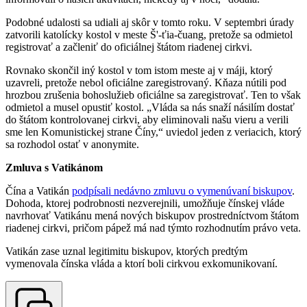
Podobné udalosti sa udiali aj skôr v tomto roku. V septembri úrady
zatvorili katolícky kostol v meste Š'-ťia-čuang, pretože sa odmietol
registrovať a začleniť do oficiálnej štátom riadenej cirkvi.
Rovnako skončil iný kostol v tom istom meste aj v máji, ktorý
uzavreli, pretože nebol oficiálne zaregistrovaný. Kňaza nútili pod
hrozbou zrušenia bohoslužieb oficiálne sa zaregistrovať. Ten to však
odmietol a musel opustiť kostol. „Vláda sa nás snaží násilím dostať
do štátom kontrolovanej cirkvi, aby eliminovali našu vieru a verili
sme len Komunistickej strane Číny,“ uviedol jeden z veriacich, ktorý
sa rozhodol ostať v anonymite.
Zmluva s Vatikánom
Čína a Vatikán
podpísali nedávno zmluvu o vymenúvaní biskupov
.
Dohoda, ktorej podrobnosti nezverejnili, umožňuje čínskej vláde
navrhovať Vatikánu mená nových biskupov prostredníctvom štátom
riadenej cirkvi, pričom pápež má nad týmto rozhodnutím právo veta.
Vatikán zase uznal legitimitu biskupov, ktorých predtým
vymenovala čínska vláda a ktorí boli cirkvou exkomunikovaní.