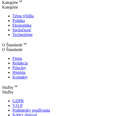
Kategórie
Kategórie
Téma týždňa
Politika
Ekonomika
Spoločnosť
Technológie
O Štandarde
O Štandarde
Firma
Redakcia
Princípy
História
Kontakty
Služby
Služby
GDPR
V.O.P
Podmienky používania
Kódex diskusií