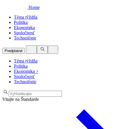
Home
Téma týždňa
Politika
Ekonomika
Spoločnosť
Technológie
Predplatné
Téma týždňa
Politika
Ekonomika
>
Spoločnosť
Technológie
Vitajte na Štandarde