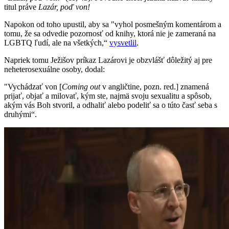
titul práve
Lazár, poď von!
Napokon od toho upustil, aby sa "vyhol posmešným komentárom a
tomu, že sa odvedie pozornosť od knihy, ktorá nie je zameraná na
LGBTQ ľudí, ale na všetkých,“
vysvetlil
.
Napriek tomu Ježišov príkaz Lazárovi je obzvlášť dôležitý aj pre
neheterosexuálne osoby, dodal:
"Vychádzať von [
Coming out
v angličtine, pozn. red.] znamená
prijať, objať a milovať, kým ste, najmä svoju sexualitu a spôsob,
akým vás Boh stvoril, a odhaliť alebo podeliť sa o túto časť seba s
druhými“.