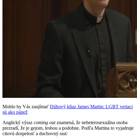
Mohlo by Vás zaujímať
Dúhový kňaz James Martin: LGBT veriaci
sú ako pápež
Anglický výraz
coming out
znamená, že neheterosexuálna osoba
prezradí, že je gejom, lesbou a podobne. Podľa Martina to vyjadruje
citovú dospelosť a duchovný rast: