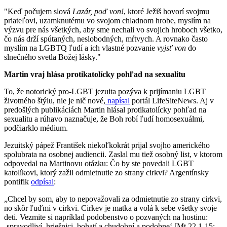
"Keď počujem slová
Lazár, poď von!
, ktoré Ježiš hovorí svojmu
priateľovi, uzamknutému vo svojom chladnom hrobe, myslím na
výzvu pre nás všetkých, aby sme nechali vo svojich hroboch všetko,
čo nás drží spútaných, neslobodných, mŕtvych. A rovnako často
myslím na LGBTQ ľudí a ich vlastné pozvanie
vyjsť von
do
slnečného svetla Božej lásky."
Martin vraj hlása protikatolícky pohľad na sexualitu
To, že notorický pro-LGBT jezuita pozýva k prijímaniu LGBT
životného štýlu, nie je nič nové,
napísal
portál LifeSiteNews. Aj v
predošlých publikáciách Martin hlásal protikatolícky pohľad na
sexualitu a rúhavo naznačuje, že Boh robí ľudí homosexuálmi,
podčiarklo médium.
Jezuitský pápež František niekoľkokrát prijal svojho amerického
spolubrata na osobnej audiencii. Zaslal mu tiež osobný list, v ktorom
odpovedal na Martinovu otázku: Čo by ste povedali LGBT
katolíkovi, ktorý zažil odmietnutie zo strany cirkvi? Argentínsky
pontifik
odpísal
:
„Chcel by som, aby to nepovažovali za odmietnutie zo strany cirkvi,
no skôr ľuďmi v cirkvi. Cirkev je matka a volá k sebe všetky svoje
deti. Vezmite si napríklad podobenstvo o pozvaných na hostinu:
‚spravodliví, hriešnici, bohatí a chudobní a podobne‘ [Mt 22,1-15;