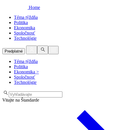
Home
Téma týždňa
Politika
Ekonomika
Spoločnosť
Technológie
Predplatné
Téma týždňa
Politika
Ekonomika
>
Spoločnosť
Technológie
Vitajte na Štandarde