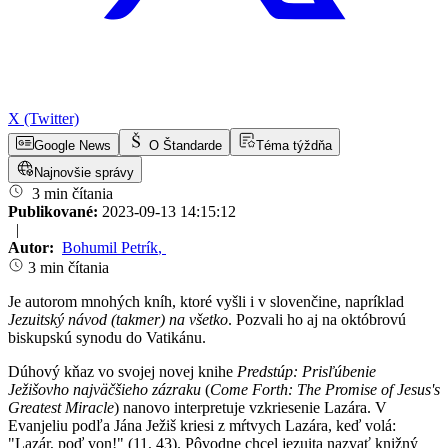
X (Twitter)
Google News
O Štandarde
Téma týždňa
Najnovšie správy
3 min čítania
Publikované:
2023-09-13 14:15:12
|
Autor:
Bohumil Petrík
,
3 min čítania
Je autorom mnohých kníh, ktoré vyšli i v slovenčine, napríklad
Jezuitský návod (takmer) na všetko
. Pozvali ho aj na októbrovú
biskupskú synodu do Vatikánu.
Dúhový kňaz vo svojej novej knihe
Predstúp: Prisľúbenie
Ježišovho najväčšieho zázraku
(
Come Forth: The Promise of Jesus's
Greatest Miracle
) nanovo interpretuje vzkriesenie Lazára. V
Evanjeliu podľa Jána Ježiš kriesi z mŕtvych Lazára, keď volá:
"Lazár, poď von!" (11, 43). Pôvodne chcel jezuita nazvať knižný