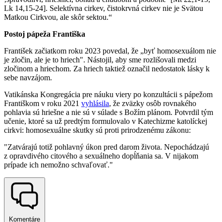
Lk 14,15-24]. Selektívna cirkev, čistokrvná cirkev nie je Svätou
Matkou Cirkvou, ale skôr sektou.“
Postoj pápeža Františka
František začiatkom roku 2023 povedal, že „byť homosexuálom nie
je zločin, ale je to hriech". Nástojil, aby sme rozlišovali medzi
zločinom a hriechom. Za hriech taktiež označil nedostatok lásky k
sebe navzájom.
Vatikánska Kongregácia pre náuku viery po konzultácii s pápežom
Františkom v roku 2021
vyhlásila
, že zväzky osôb rovnakého
pohlavia sú hriešne a nie sú v súlade s Božím plánom. Potvrdil tým
učenie, ktoré sa už predtým formulovalo v Katechizme katolíckej
cirkvi: homosexuálne skutky sú proti prirodzenému zákonu:
"Zatvárajú totiž pohlavný úkon pred darom života. Nepochádzajú
z opravdivého citového a sexuálneho dopĺňania sa. V nijakom
prípade ich nemožno schvaľovať."
Komentáre