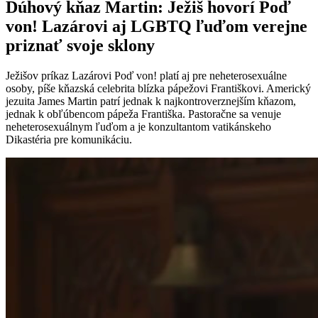
Dúhový kňaz Martin: Ježiš hovorí Poď
von! Lazárovi aj LGBTQ ľuďom verejne
priznať svoje sklony
Ježišov príkaz Lazárovi Poď von! platí aj pre neheterosexuálne
osoby, píše kňazská celebrita blízka pápežovi Františkovi. Americký
jezuita James Martin patrí jednak k najkontroverznejším kňazom,
jednak k obľúbencom pápeža Františka. Pastoračne sa venuje
neheterosexuálnym ľuďom a je konzultantom vatikánskeho
Dikastéria pre komunikáciu.