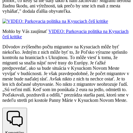
pomoc, čo keby sa iné štáty takto k nám zachovali? Migranti nerobia
žiadnu škodu, ani výtržnosti, tak prečo by sme ich mali z mesta
vyháňať," dodala ďalšia obyvateľka.
Mohlo by Vás zaujímať
VIDEO: Parkovacia politika na Kysuciach
čelí kritike
Dôvodov zvýšeného počtu migrantov na Kysuciach môže byť
niekoľko. Jedným z nich môže byť to, že Poľsko výrazne sprísnilo
kontrolu na hraniciach s Ukrajinou. To môže viesť k tomu, že
migranti sa snažia nájsť nové trasy do Európy. Je ťažké
predpovedať, ako sa bude situácia v Kysuckom Novom Meste
vyvíjať v budúcnosti. Je však pravdepodobné, že počet migrantov v
meste bude naďalej rásť. Avšak nikto z nich tu nechce ostať. Je to
len ich dočasné ubytovanie. No nikto z migrantov neohrozuje ľudí.
„Sú veľmi milí. Keď som im ponúkala 2 eura na jedlo, odmietli to.
Poďakovali, pozdravili a odišli," prezrádza staršia pani, ktorú sme v
nedeľu stretli pri kostole Panny Márie v Kysuckom Novom Meste.
Komentáre