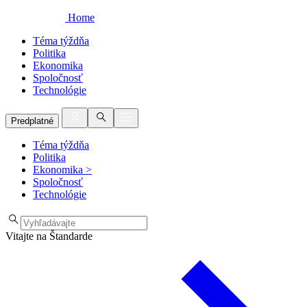
Home
Téma týždňa
Politika
Ekonomika
Spoločnosť
Technológie
Predplatné
Téma týždňa
Politika
Ekonomika
>
Spoločnosť
Technológie
Vitajte na Štandarde