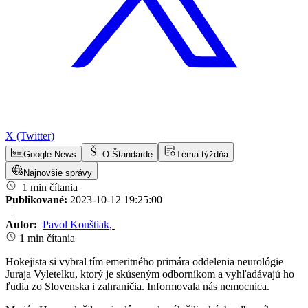
X (Twitter)
Google News
O Štandarde
Téma týždňa
Najnovšie správy
1 min čítania
Publikované:
2023-10-12 19:25:00
|
Autor:
Pavol Konštiak
,
1 min čítania
Hokejista si vybral tím emeritného primára oddelenia neurológie
Juraja Vyletelku, ktorý je skúseným odborníkom a vyhľadávajú ho
ľudia zo Slovenska i zahraničia. Informovala nás nemocnica.