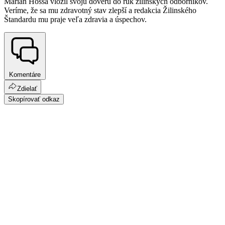
Marián Hossa vložil svoju dôveru do rúk žilinských odborníkov.
Veríme, že sa mu zdravotný stav zlepší a redakcia Žilinského
Štandardu mu praje veľa zdravia a úspechov.
Komentáre
Zdielať
Skopírovať odkaz