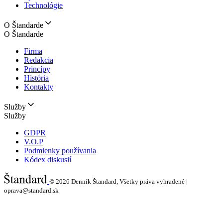
Technológie
O Štandarde
O Štandarde
Firma
Redakcia
Princípy
História
Kontakty
Služby
Služby
GDPR
V.O.P
Podmienky používania
Kódex diskusií
© 2026
Denník Štandard, Všetky práva vyhradené |
oprava@standard.sk