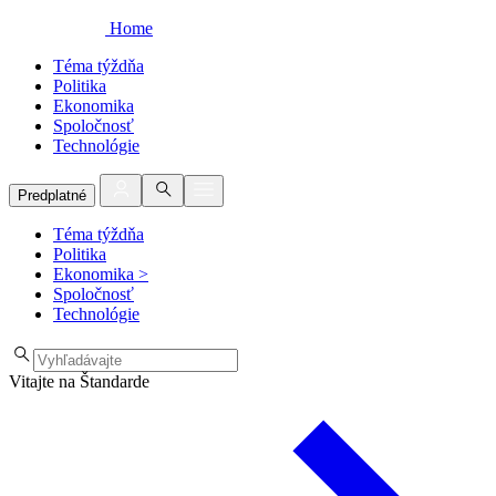
Home
Téma týždňa
Politika
Ekonomika
Spoločnosť
Technológie
Predplatné
Téma týždňa
Politika
Ekonomika
>
Spoločnosť
Technológie
Vitajte na Štandarde