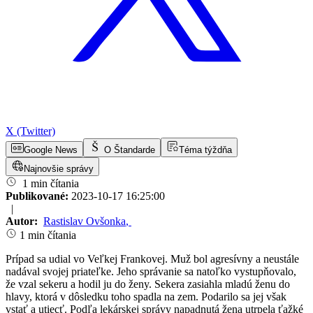
X (Twitter)
Google News
O Štandarde
Téma týždňa
Najnovšie správy
1 min čítania
Publikované:
2023-10-17 16:25:00
|
Autor:
Rastislav Ovšonka
,
1 min čítania
Prípad sa udial vo Veľkej Frankovej. Muž bol agresívny a neustále
nadával svojej priateľke. Jeho správanie sa natoľko vystupňovalo,
že vzal sekeru a hodil ju do ženy. Sekera zasiahla mladú ženu do
hlavy, ktorá v dôsledku toho spadla na zem. Podarilo sa jej však
vstať a utiecť. Podľa lekárskej správy napadnutá žena utrpela ťažké