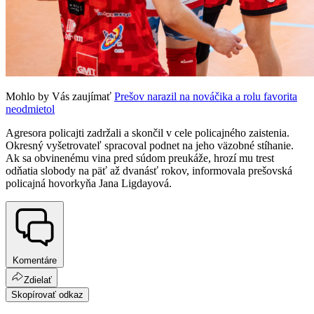
Mohlo by Vás zaujímať
Prešov narazil na nováčika a rolu favorita
neodmietol
Agresora policajti zadržali a skončil v cele policajného zaistenia.
Okresný vyšetrovateľ spracoval podnet na jeho väzobné stíhanie.
Ak sa obvinenému vina pred súdom preukáže, hrozí mu trest
odňatia slobody na päť až dvanásť rokov, informovala prešovská
policajná hovorkyňa Jana Ligdayová.
Komentáre
Zdielať
Skopírovať odkaz