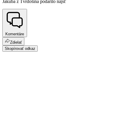
Jakuba z Tvrdošína podarilo nájsť
Komentáre
Zdielať
Skopírovať odkaz