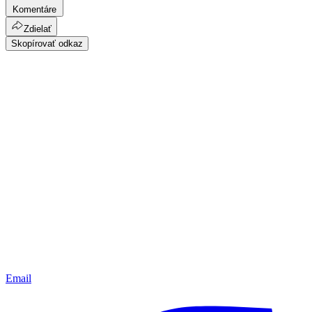
Komentáre
Zdielať
Skopírovať odkaz
Email