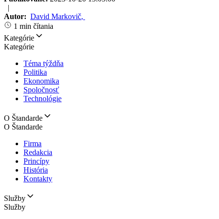
|
Autor:
David Markovič
,
1 min čítania
Kategórie
Kategórie
Téma týždňa
Politika
Ekonomika
Spoločnosť
Technológie
O Štandarde
O Štandarde
Firma
Redakcia
Princípy
História
Kontakty
Služby
Služby