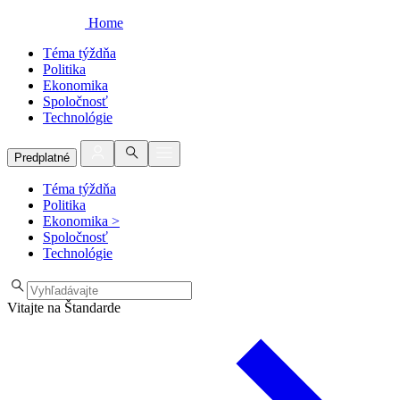
Home
Téma týždňa
Politika
Ekonomika
Spoločnosť
Technológie
Predplatné
Téma týždňa
Politika
Ekonomika
>
Spoločnosť
Technológie
Vitajte na Štandarde