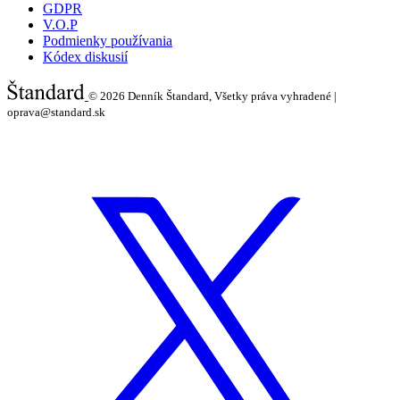
GDPR
V.O.P
Podmienky používania
Kódex diskusií
© 2026
Denník Štandard, Všetky práva vyhradené |
oprava@standard.sk