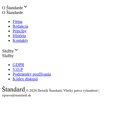
O Štandarde
O Štandarde
Firma
Redakcia
Princípy
História
Kontakty
Služby
Služby
GDPR
V.O.P
Podmienky používania
Kódex diskusií
© 2026
Denník Štandard, Všetky práva vyhradené |
oprava@standard.sk