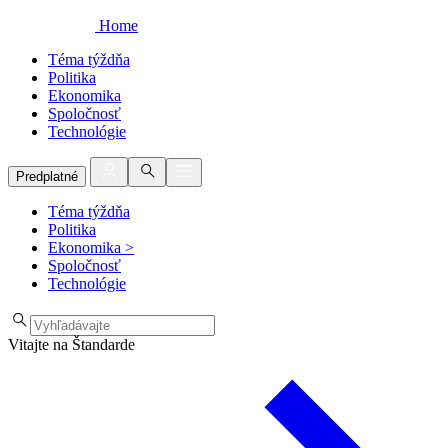
Home
Téma týždňa
Politika
Ekonomika
Spoločnosť
Technológie
Predplatné
Téma týždňa
Politika
Ekonomika
>
Spoločnosť
Technológie
Vitajte na Štandarde