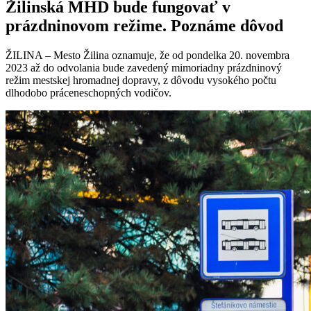
Žilinská MHD bude fungovať v
prázdninovom režime. Poznáme dôvod
ŽILINA – Mesto Žilina oznamuje, že od pondelka 20. novembra
2023 až do odvolania bude zavedený mimoriadny prázdninový
režim mestskej hromadnej dopravy, z dôvodu vysokého počtu
dlhodobo práceneschopných vodičov.