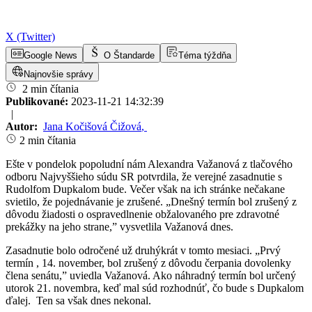
X (Twitter)
Google News
O Štandarde
Téma týždňa
Najnovšie správy
2 min čítania
Publikované:
2023-11-21 14:32:39
|
Autor:
Jana Kočišová Čižová
,
2 min čítania
Ešte v pondelok popoludní nám Alexandra Važanová z tlačového
odboru Najvyššieho súdu SR potvrdila, že verejné zasadnutie s
Rudolfom Dupkalom bude. Večer však na ich stránke nečakane
svietilo, že pojednávanie je zrušené. „Dnešný termín bol zrušený z
dôvodu žiadosti o ospravedlnenie obžalovaného pre zdravotné
prekážky na jeho strane,” vysvetlila Važanová dnes.
Zasadnutie bolo odročené už druhýkrát v tomto mesiaci. „Prvý
termín , 14. november, bol zrušený z dôvodu čerpania dovolenky
člena senátu,” uviedla Važanová. Ako náhradný termín bol určený
utorok 21. novembra, keď mal súd rozhodnúť, čo bude s Dupkalom
ďalej. Ten sa však dnes nekonal.