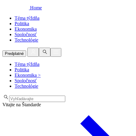
Home
Téma týždňa
Politika
Ekonomika
Spoločnosť
Technológie
Predplatné
Téma týždňa
Politika
Ekonomika
>
Spoločnosť
Technológie
Vitajte na Štandarde