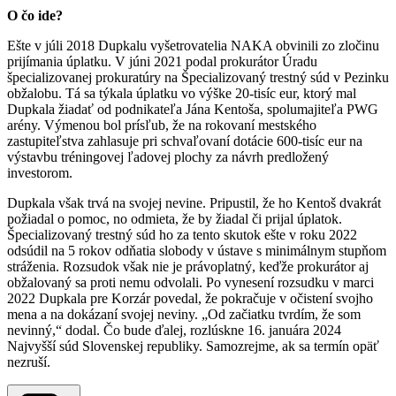
O čo ide?
Ešte v júli 2018 Dupkalu vyšetrovatelia NAKA obvinili zo zločinu
prijímania úplatku. V júni 2021 podal prokurátor Úradu
špecializovanej prokuratúry na Špecializovaný trestný súd v Pezinku
obžalobu. Tá sa týkala úplatku vo výške 20-tisíc eur, ktorý mal
Dupkala žiadať od podnikateľa Jána Kentoša, spolumajiteľa PWG
arény. Výmenou bol prísľub, že na rokovaní mestského
zastupiteľstva zahlasuje pri schvaľovaní dotácie 600-tisíc eur na
výstavbu tréningovej ľadovej plochy za návrh predložený
investorom.
Dupkala však trvá na svojej nevine. Pripustil, že ho Kentoš dvakrát
požiadal o pomoc, no odmieta, že by žiadal či prijal úplatok.
Špecializovaný trestný súd ho za tento skutok ešte v roku 2022
odsúdil na 5 rokov odňatia slobody v ústave s minimálnym stupňom
stráženia. Rozsudok však nie je právoplatný, keďže prokurátor aj
obžalovaný sa proti nemu odvolali. Po vynesení rozsudku v marci
2022 Dupkala pre Korzár povedal, že pokračuje v očistení svojho
mena a na dokázaní svojej neviny. „Od začiatku tvrdím, že som
nevinný,“ dodal. Čo bude ďalej, rozlúskne 16. januára 2024
Najvyšší súd Slovenskej republiky. Samozrejme, ak sa termín opäť
nezruší.