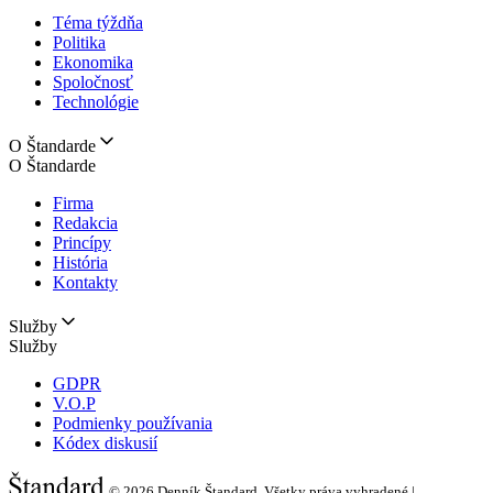
Téma týždňa
Politika
Ekonomika
Spoločnosť
Technológie
O Štandarde
O Štandarde
Firma
Redakcia
Princípy
História
Kontakty
Služby
Služby
GDPR
V.O.P
Podmienky používania
Kódex diskusií
© 2026
Denník Štandard, Všetky práva vyhradené |