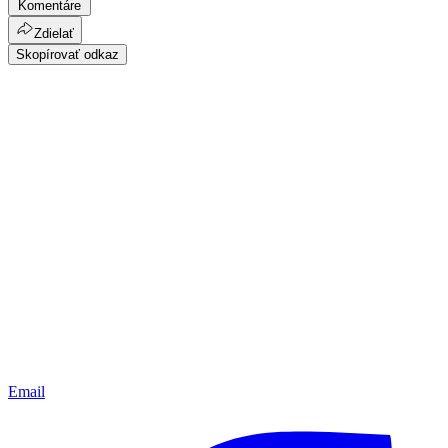
Komentáre
Zdielať
Skopírovať odkaz
Email