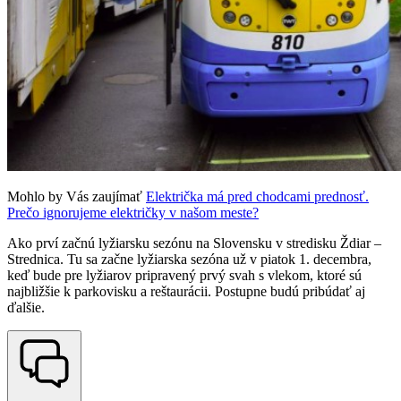
Mohlo by Vás zaujímať
Električka má pred chodcami prednosť.
Prečo ignorujeme električky v našom meste?
Ako prví začnú lyžiarsku sezónu na Slovensku v stredisku Ždiar –
Strednica. Tu sa začne lyžiarska sezóna už v piatok 1. decembra,
keď bude pre lyžiarov pripravený prvý svah s vlekom, ktoré sú
najbližšie k parkovisku a reštaurácii. Postupne budú pribúdať aj
ďalšie.