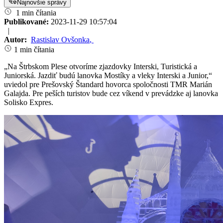
Najnovšie správy
1 min čítania
Publikované:
2023-11-29 10:57:04
|
Autor:
Rastislav Ovšonka
,
1 min čítania
„Na Štrbskom Plese otvoríme zjazdovky Interski, Turistická a
Juniorská. Jazdiť budú lanovka Mostíky a vleky Interski a Junior,“
uviedol pre Prešovský Štandard hovorca spoločnosti TMR Marián
Galajda. Pre peších turistov bude cez víkend v prevádzke aj lanovka
Solisko Expres.