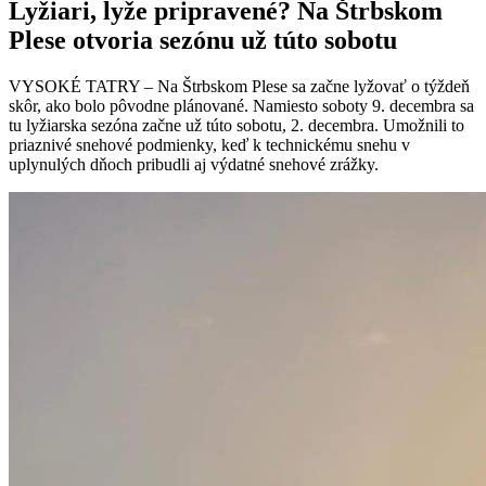
Lyžiari, lyže pripravené? Na Štrbskom
Plese otvoria sezónu už túto sobotu
VYSOKÉ TATRY – Na Štrbskom Plese sa začne lyžovať o týždeň
skôr, ako bolo pôvodne plánované. Namiesto soboty 9. decembra sa
tu lyžiarska sezóna začne už túto sobotu, 2. decembra. Umožnili to
priaznivé snehové podmienky, keď k technickému snehu v
uplynulých dňoch pribudli aj výdatné snehové zrážky.