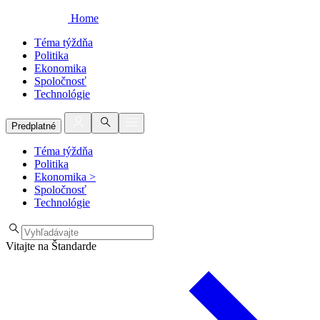
Home
Téma týždňa
Politika
Ekonomika
Spoločnosť
Technológie
Predplatné
Téma týždňa
Politika
Ekonomika
>
Spoločnosť
Technológie
Vitajte na Štandarde