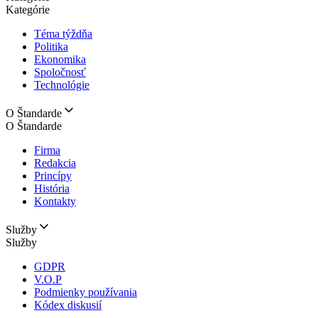
Kategórie
Téma týždňa
Politika
Ekonomika
Spoločnosť
Technológie
O Štandarde
O Štandarde
Firma
Redakcia
Princípy
História
Kontakty
Služby
Služby
GDPR
V.O.P
Podmienky používania
Kódex diskusií