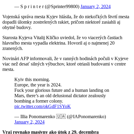
— S p r i n t e r (@Sprinter99800)
January 2, 2024
Vojenská správa mesta Kyjev hlásila, že do niekoľkých štvrtí mesta
dopadli úlomky zostrelených rakiet, pričom niektoré zasiahli aj
obytné budovy.
Starosta Kyjeva Vitalij Kličko uviedol, že vo viacerých častiach
hlavného mesta vypadla elektrina. Hovoril aj o najmenej 20
zranených.
Novinári AFP informovali, že v ranných hodinách počuli v Kyjeve
viac než desať silných výbuchov, ktoré otriasli budovami v centre
mesta.
Kyiv this morning.
Europe, the year is 2024.
Fuck your glorious future and a human landing on
Mars, there’s an old delusional dictator zealously
bombing a former colony.
pic.twitter.com/okGdF1SYoK
— Illia Ponomarenko 🇺🇦 (@IAPonomarenko)
January 2, 2024
Vraj rovnako masívny ako útok z 29. decembra