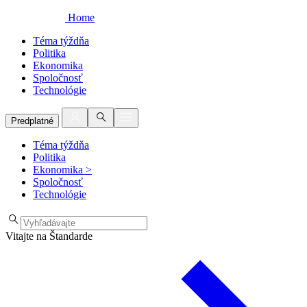
Home
Téma týždňa
Politika
Ekonomika
Spoločnosť
Technológie
Predplatné
Téma týždňa
Politika
Ekonomika
>
Spoločnosť
Technológie
Vitajte na Štandarde