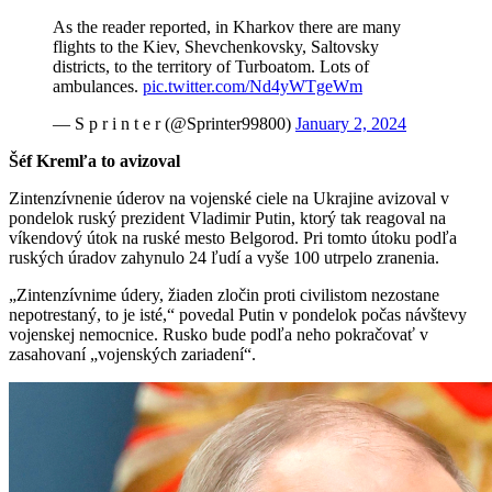
As the reader reported, in Kharkov there are many
flights to the Kiev, Shevchenkovsky, Saltovsky
districts, to the territory of Turboatom. Lots of
ambulances.
pic.twitter.com/Nd4yWTgeWm
— S p r i n t e r (@Sprinter99800)
January 2, 2024
Šéf Kremľa to avizoval
Zintenzívnenie úderov na vojenské ciele na Ukrajine avizoval v
pondelok ruský prezident Vladimir Putin, ktorý tak reagoval na
víkendový útok na ruské mesto Belgorod. Pri tomto útoku podľa
ruských úradov zahynulo 24 ľudí a vyše 100 utrpelo zranenia.
„Zintenzívnime údery, žiaden zločin proti civilistom nezostane
nepotrestaný, to je isté,“ povedal Putin v pondelok počas návštevy
vojenskej nemocnice. Rusko bude podľa neho pokračovať v
zasahovaní „vojenských zariadení“.