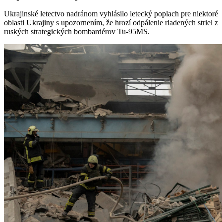
Ukrajinské letectvo nadránom vyhlásilo letecký poplach pre niektoré
oblasti Ukrajiny s upozornením, že hrozí odpálenie riadených striel z
ruských strategických bombardérov Tu-95MS.