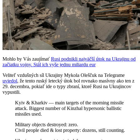
Mohlo by Vás zaujímať
Rusi podnikli najväčší útok na Ukrajinu od
začiatku vojny. Stál ich vyše jednu miliardu eur
Veliteľ vzdušných síl Ukrajiny Mykola Oleščuk na Telegrame
uviedol
, že tento ruský letecký útok bol rovnako masívny ako ten z
29. decembra, pokiaľ ide o typy zbraní, ktoré Rusi na Ukrajincov
vypustili.
Kyiv & Kharkiv — main targets of the morning missile
attack. Biggest number of Kinzhal hypersonic ballistic
missiles used.
Military objects destroyed: zero.
Civil people died & lost property: dozens, still counting.