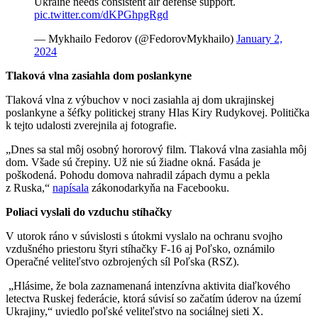
Ukraine needs consistent air defense support.
pic.twitter.com/dKPGhpgRgd
— Mykhailo Fedorov (@FedorovMykhailo)
January 2,
2024
Tlaková vlna zasiahla dom poslankyne
Tlaková vlna z výbuchov v noci zasiahla aj dom ukrajinskej
poslankyne a šéfky politickej strany Hlas Kiry Rudykovej. Politička
k tejto udalosti zverejnila aj fotografie.
„Dnes sa stal môj osobný hororový film. Tlaková vlna zasiahla môj
dom. Všade sú črepiny. Už nie sú žiadne okná. Fasáda je
poškodená. Pohodu domova nahradil zápach dymu a pekla
z Ruska,“
napísala
zákonodarkyňa na Facebooku.
Poliaci vyslali do vzduchu stíhačky
V utorok ráno v súvislosti s útokmi vyslalo na ochranu svojho
vzdušného priestoru štyri stíhačky F-16 aj Poľsko, oznámilo
Operačné veliteľstvo ozbrojených síl Poľska (RSZ).
„Hlásime, že bola zaznamenaná intenzívna aktivita diaľkového
letectva Ruskej federácie, ktorá súvisí so začatím úderov na území
Ukrajiny,“ uviedlo poľské veliteľstvo na sociálnej sieti X.