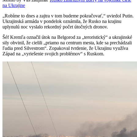
na Ukrajine
„Robíme to dnes a zajtra v tom budeme pokračovať,“ uviedol Putin.
Ukrajinská armáda v pondelok oznámila, že Rusko na krajinu
uplynulú noc vyslalo rekordný počet útočných dronov.
Šéf Kremľa označil útok na Belgorod za „teroristický“ a ukrajinské
sily obvinil, že cielili „priamo na centrum mesta, kde sa prechádzali
ľudia pred Silvestrom“. Zopakoval tvrdenie, že Ukrajinu využíva
Západ na „vyriešenie svojich problémov“ s Ruskom.