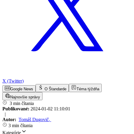
X (Twitter)
Google News
O Štandarde
Téma týždňa
Najnovšie správy
3 min čítania
Publikované:
2024-01-02 11:10:01
|
Autor:
Tomáš Dugovič
,
3 min čítania
Kategórie