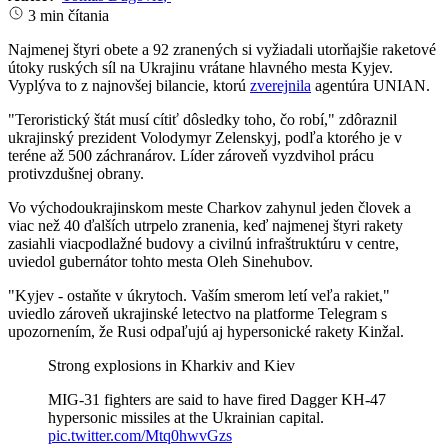
3 min čítania
Najmenej štyri obete a 92 zranených si vyžiadali utorňajšie raketové
útoky ruských síl na Ukrajinu vrátane hlavného mesta Kyjev.
Vyplýva to z najnovšej bilancie, ktorú
zverejnila
agentúra UNIAN.
"Teroristický štát musí cítiť dôsledky toho, čo robí," zdôraznil
ukrajinský prezident Volodymyr Zelenskyj, podľa ktorého je v
teréne až 500 záchranárov. Líder zároveň vyzdvihol prácu
protivzdušnej obrany.
Vo východoukrajinskom meste Charkov zahynul jeden človek a
viac než 40 ďalších utrpelo zranenia, keď najmenej štyri rakety
zasiahli viacpodlažné budovy a civilnú infraštruktúru v centre,
uviedol gubernátor tohto mesta Oleh Sinehubov.
"Kyjev - ostaňte v úkrytoch. Vaším smerom letí veľa rakiet,"
uviedlo zároveň ukrajinské letectvo na platforme Telegram s
upozornením, že Rusi odpaľujú aj hypersonické rakety Kinžal.
Strong explosions in Kharkiv and Kiev
MIG-31 fighters are said to have fired Dagger KH-47
hypersonic missiles at the Ukrainian capital.
pic.twitter.com/Mtq0hwvGzs