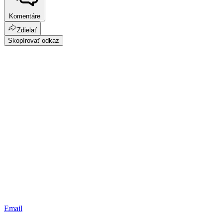
Komentáre
Zdielať
Skopírovať odkaz
Email