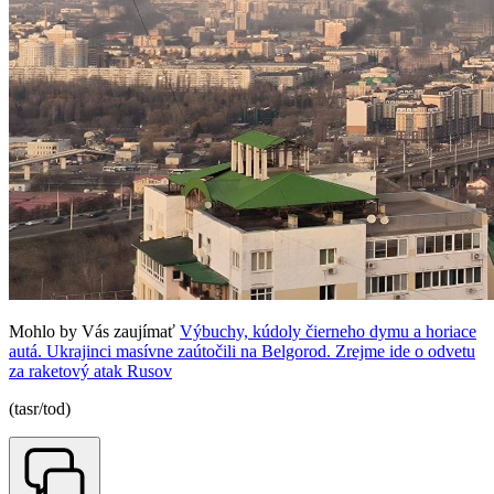
Mohlo by Vás zaujímať
Výbuchy, kúdoly čierneho dymu a horiace
autá. Ukrajinci masívne zaútočili na Belgorod. Zrejme ide o odvetu
za raketový atak Rusov
(tasr/tod)