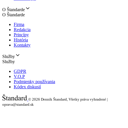
O Štandarde
O Štandarde
Firma
Redakcia
Princípy
História
Kontakty
Služby
Služby
GDPR
V.O.P
Podmienky používania
Kódex diskusií
© 2026
Denník Štandard, Všetky práva vyhradené |
oprava@standard.sk