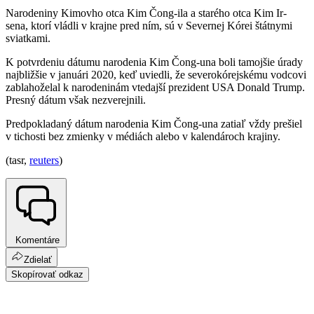
Narodeniny Kimovho otca Kim Čong-ila a starého otca Kim Ir-
sena, ktorí vládli v krajne pred ním, sú v Severnej Kórei štátnymi
sviatkami.
K potvrdeniu dátumu narodenia Kim Čong-una boli tamojšie úrady
najbližšie v januári 2020, keď uviedli, že severokórejskému vodcovi
zablahoželal k narodeninám vtedajší prezident USA Donald Trump.
Presný dátum však nezverejnili.
Predpokladaný dátum narodenia Kim Čong-una zatiaľ vždy prešiel
v tichosti bez zmienky v médiách alebo v kalendároch krajiny.
(tasr,
reuters
)
Komentáre
Zdielať
Skopírovať odkaz