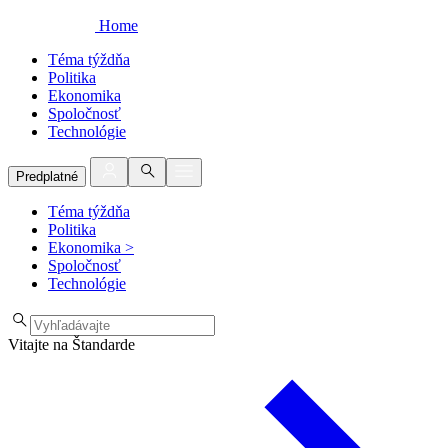
Home
Téma týždňa
Politika
Ekonomika
Spoločnosť
Technológie
Predplatné
Téma týždňa
Politika
Ekonomika
>
Spoločnosť
Technológie
Vitajte na Štandarde