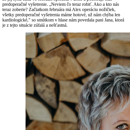
predoperačné vyšetrenie. „Neviem čo teraz robiť. Ako a kto nás
teraz zoberie? Začiatkom februára má Alex operáciu nožičiek,
všetky predoperačné vyšetrenia máme hotové, už nám chýba len
kardiologické," so smútkom v hlase nám povedala pani Jana, ktorá
je z tejto situácie zúfalá a nešťastná.