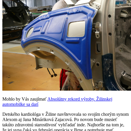
Mohlo by Vás zaujímať
Absolútny rekord výroby. Žilinskej
automobilke sa darí
Detského kardiológa v Žiline navštevovala so svojím chorým synom
Alexom aj Jana Mináriková Zajacová. Po novom bude musieť
takúto zdravotnú starostlivosť vyhľadať inde. Najhoršie na tom je,
že jej syna čaká vo februári operácia v Brne a potrebuje mať