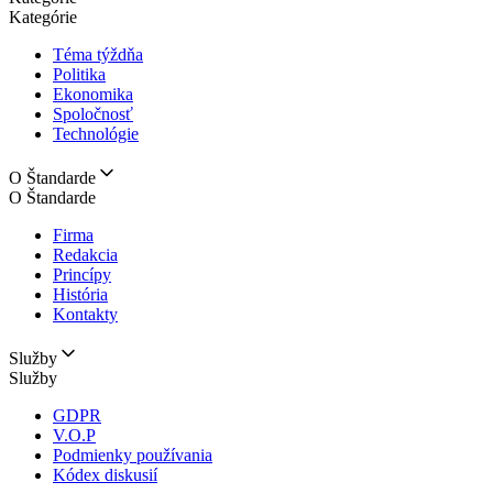
Kategórie
Téma týždňa
Politika
Ekonomika
Spoločnosť
Technológie
O Štandarde
O Štandarde
Firma
Redakcia
Princípy
História
Kontakty
Služby
Služby
GDPR
V.O.P
Podmienky používania
Kódex diskusií