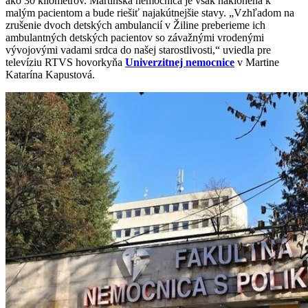
ako 30 kilometrov. Martinská nemocnica je však naklonená k
malým pacientom a bude riešiť najakútnejšie stavy. „Vzhľadom na
zrušenie dvoch detských ambulancií v Žiline preberieme ich
ambulantných detských pacientov so závažnými vrodenými
vývojovými vadami srdca do našej starostlivosti,“ uviedla pre
televíziu RTVS hovorkyňa
Univerzitnej nemocnice
v Martine
Katarína Kapustová.