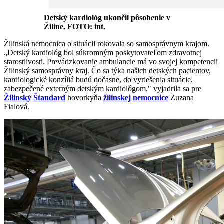
Detský kardiológ ukončil pôsobenie v
Žiline. FOTO: int.
Žilinská nemocnica o situácii rokovala so samosprávnym krajom.
„Detský kardiológ bol súkromným poskytovateľom zdravotnej
starostlivosti. Prevádzkovanie ambulancie má vo svojej kompetencii
Žilinský samosprávny kraj. Čo sa týka našich detských pacientov,
kardiologické konzíliá budú dočasne, do vyriešenia situácie,
zabezpečené externým detským kardiológom," vyjadrila sa pre
Žilinský Štandard
hovorkyňa
žilinskej nemocnice
Zuzana
Fialová.