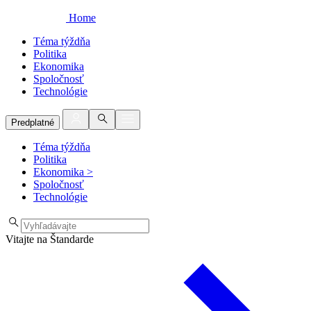
Home
Téma týždňa
Politika
Ekonomika
Spoločnosť
Technológie
Predplatné
Téma týždňa
Politika
Ekonomika
>
Spoločnosť
Technológie
Vitajte na Štandarde