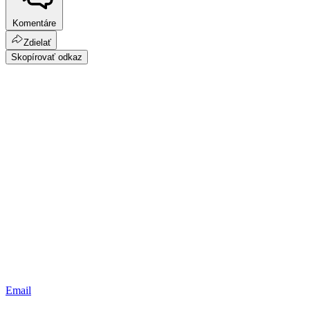
Komentáre
Zdielať
Skopírovať odkaz
Email