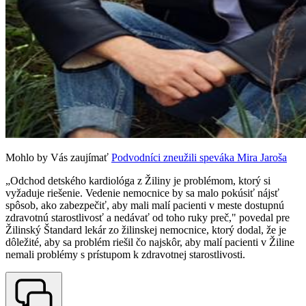
Mohlo by Vás zaujímať
Podvodníci zneužili speváka Mira Jaroša
„Odchod detského kardiológa z Žiliny je problémom, ktorý si
vyžaduje riešenie. Vedenie nemocnice by sa malo pokúsiť nájsť
spôsob, ako zabezpečiť, aby mali malí pacienti v meste dostupnú
zdravotnú starostlivosť a nedávať od toho ruky preč," povedal pre
Žilinský Štandard lekár zo žilinskej nemocnice, ktorý dodal, že je
dôležité, aby sa problém riešil čo najskôr, aby malí pacienti v Žiline
nemali problémy s prístupom k zdravotnej starostlivosti.