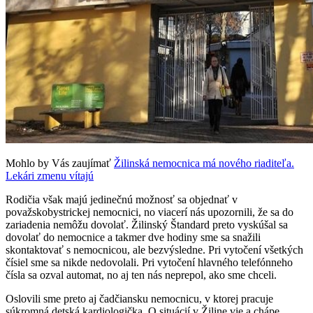
Mohlo by Vás zaujímať
Žilinská nemocnica má nového riaditeľa.
Lekári zmenu vítajú
Rodičia však majú jedinečnú možnosť sa objednať v
považskobystrickej nemocnici, no viacerí nás upozornili, že sa do
zariadenia nemôžu dovolať. Žilinský Štandard preto vyskúšal sa
dovolať do nemocnice a takmer dve hodiny sme sa snažili
skontaktovať s nemocnicou, ale bezvýsledne. Pri vytočení všetkých
čísiel sme sa nikde nedovolali. Pri vytočení hlavného telefónneho
čísla sa ozval automat, no aj ten nás neprepol, ako sme chceli.
Oslovili sme preto aj čadčiansku nemocnicu, v ktorej pracuje
súkromná detská kardiologička. O situácií v Žiline vie a chápe