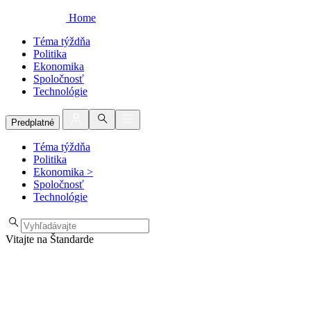
Home
Téma týždňa
Politika
Ekonomika
Spoločnosť
Technológie
Predplatné
Téma týždňa
Politika
Ekonomika
>
Spoločnosť
Technológie
Vitajte na Štandarde