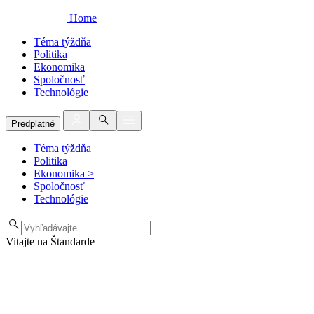
Home
Téma týždňa
Politika
Ekonomika
Spoločnosť
Technológie
Predplatné
Téma týždňa
Politika
Ekonomika
>
Spoločnosť
Technológie
Vitajte na Štandarde