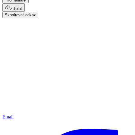
Komentáre
Zdielať
Skopírovať odkaz
Email