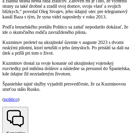
a žiadna strana nemá rada zradcov. Zároveň mi je ľúto, že vymenil
strany za také drobné a zradil svoj domov, svoju vlasť a svojich
blízkych,“ povedal Oleg Sivajev, jeho údajný otec pre telegramový
kanál Baza s tým, že syna videl naposledy v roku 2013.
Podľa bruselského portálu Politico sa zatiaľ nepodarilo dokázať, že
ide o skutočného rodiča zavraždeného pilota.
Kuzminov preletel na ukrajinské územie v auguste 2023 s dvomi
ruskými pilotmi, ktorí netušili o jeho úmysloch. Po pristátí sa dali na
útek a prišli pri tom o život.
Kuzminov dostal za svoje konanie od ukrajinskej vojenskej
rozviedky pol milióna dolárov a následne sa presunul do Španielska,
kde údajne žil nezriadeným životom.
Španielske tajné služby vyjadrili presvedčenie, že za Kuzminovou
smrťou stálo Rusko.
(
politico
)