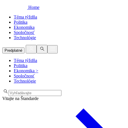
Home
Téma týždňa
Politika
Ekonomika
Spoločnosť
Technológie
Predplatné
Téma týždňa
Politika
Ekonomika
>
Spoločnosť
Technológie
Vitajte na Štandarde