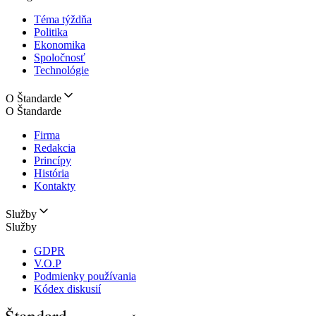
Téma týždňa
Politika
Ekonomika
Spoločnosť
Technológie
O Štandarde
O Štandarde
Firma
Redakcia
Princípy
História
Kontakty
Služby
Služby
GDPR
V.O.P
Podmienky používania
Kódex diskusií