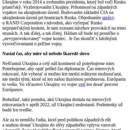
Ukrajine v roku 2014 a zvrhnutím prezidenta, ktorý bol voči Rusku
priateľský. Vyzbrojovaním Ukrajiny. Prítomnosťou západných
vojakov na ukrajinskom území. Budovaním základní CIA na
ukrajinskom území pri hraniciach Ruska. Objednaním
správy
u RAND Corporation s návodmi, ako vyčerpať Rusko
nepriateľskými krokmi. Je tam zoznam návrhov provokácií na tristo
stranách. A tak ďalej, a tak ďalej. Hádam už bude tej pesničke o
„nevyprovokovanej“ vojne koniec. Je čas skončiť s falošnými
vysvetľovaniami o príčine vojny.
Nastal čas, aby mier už nebolo škaredé slovo
Nešťastná Ukrajina a celý náš kontinent už potrebujeme mier.
Potrebujeme, aby opäť prišiel čas diplomacie. Čas mierových
rokovaní. Ale vyberať si možno len medzi reálnymi možnosťami,
nie medzi tými, ktoré sú len našou iluzórnou predstavou. Európania
to vedia. Vo víťazstvo Ukrajiny vo vojne
verí
len desať percent
Európanov.
Bohužiaľ, takú ponuku, akú Ukrajina dostala na mierových
rokovaniach v apríli 2022, už Ukrajinci nedostanú. Podmienky už
budú len tvrdšie.
Ale za to nemôžu ľudia, ktorí pred politikou západných elít
a snahou dostať Ukrajinu do sféry západného vplyvu varovali