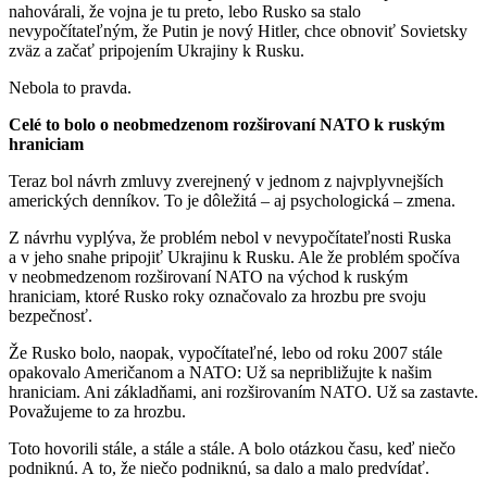
nahovárali, že vojna je tu preto, lebo Rusko sa stalo
nevypočítateľným, že Putin je nový Hitler, chce obnoviť Sovietsky
zväz a začať pripojením Ukrajiny k Rusku.
Nebola to pravda.
Celé to bolo o neobmedzenom rozširovaní NATO k ruským
hraniciam
Teraz bol návrh zmluvy zverejnený v jednom z najvplyvnejších
amerických denníkov. To je dôležitá – aj psychologická – zmena.
Z návrhu vyplýva, že problém nebol v nevypočítateľnosti Ruska
a v jeho snahe pripojiť Ukrajinu k Rusku. Ale že problém spočíva
v neobmedzenom rozširovaní NATO na východ k ruským
hraniciam, ktoré Rusko roky označovalo za hrozbu pre svoju
bezpečnosť.
Že Rusko bolo, naopak, vypočítateľné, lebo od roku 2007 stále
opakovalo Američanom a NATO: Už sa nepribližujte k našim
hraniciam. Ani základňami, ani rozširovaním NATO. Už sa zastavte.
Považujeme to za hrozbu.
Toto hovorili stále, a stále a stále. A bolo otázkou času, keď niečo
podniknú. A to, že niečo podniknú, sa dalo a malo predvídať.