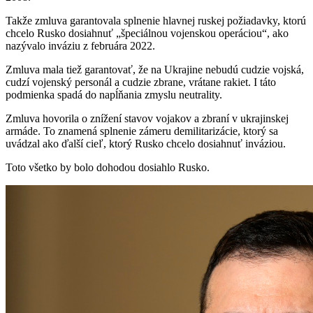
Takže zmluva garantovala splnenie hlavnej ruskej požiadavky, ktorú
chcelo Rusko dosiahnuť „špeciálnou vojenskou operáciou“, ako
nazývalo inváziu z februára 2022.
Zmluva mala tiež garantovať, že na Ukrajine nebudú cudzie vojská,
cudzí vojenský personál a cudzie zbrane, vrátane rakiet. I táto
podmienka spadá do napĺňania zmyslu neutrality.
Zmluva hovorila o znížení stavov vojakov a zbraní v ukrajinskej
armáde. To znamená splnenie zámeru demilitarizácie, ktorý sa
uvádzal ako ďalší cieľ, ktorý Rusko chcelo dosiahnuť inváziou.
Toto všetko by bolo dohodou dosiahlo Rusko.