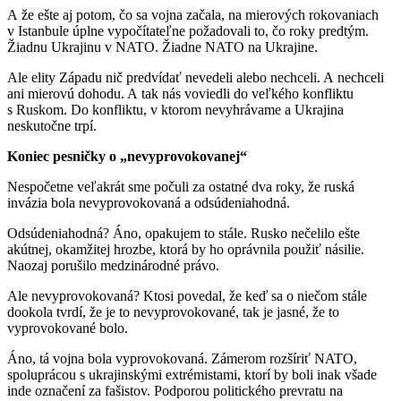
A že ešte aj potom, čo sa vojna začala, na mierových rokovaniach
v Istanbule úplne vypočítateľne požadovali to, čo roky predtým.
Žiadnu Ukrajinu v NATO. Žiadne NATO na Ukrajine.
Ale elity Západu nič predvídať nevedeli alebo nechceli. A nechceli
ani mierovú dohodu. A tak nás voviedli do veľkého konfliktu
s Ruskom. Do konfliktu, v ktorom nevyhrávame a Ukrajina
neskutočne trpí.
Koniec pesničky o „nevyprovokovanej“
Nespočetne veľakrát sme počuli za ostatné dva roky, že ruská
invázia bola nevyprovokovaná a odsúdeniahodná.
Odsúdeniahodná? Áno, opakujem to stále. Rusko nečelilo ešte
akútnej, okamžitej hrozbe, ktorá by ho oprávnila použiť násilie.
Naozaj porušilo medzinárodné právo.
Ale nevyprovokovaná? Ktosi povedal, že keď sa o niečom stále
dookola tvrdí, že je to nevyprovokované, tak je jasné, že to
vyprovokované bolo.
Áno, tá vojna bola vyprovokovaná. Zámerom rozšíriť NATO,
spoluprácou s ukrajinskými extrémistami, ktorí by boli inak všade
inde označení za fašistov. Podporou politického prevratu na