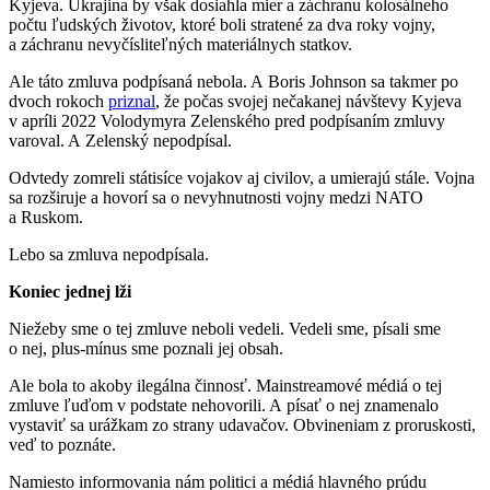
Kyjeva. Ukrajina by však dosiahla mier a záchranu kolosálneho
počtu ľudských životov, ktoré boli stratené za dva roky vojny,
a záchranu nevyčísliteľných materiálnych statkov.
Ale táto zmluva podpísaná nebola. A Boris Johnson sa takmer po
dvoch rokoch
priznal
, že počas svojej nečakanej návštevy Kyjeva
v apríli 2022 Volodymyra Zelenského pred podpísaním zmluvy
varoval. A Zelenský nepodpísal.
Odvtedy zomreli státisíce vojakov aj civilov, a umierajú stále. Vojna
sa rozširuje a hovorí sa o nevyhnutnosti vojny medzi NATO
a Ruskom.
Lebo sa zmluva nepodpísala.
Koniec jednej lži
Niežeby sme o tej zmluve neboli vedeli. Vedeli sme, písali sme
o nej, plus-mínus sme poznali jej obsah.
Ale bola to akoby ilegálna činnosť. Mainstreamové médiá o tej
zmluve ľuďom v podstate nehovorili. A písať o nej znamenalo
vystaviť sa urážkam zo strany udavačov. Obvineniam z proruskosti,
veď to poznáte.
Namiesto informovania nám politici a médiá hlavného prúdu