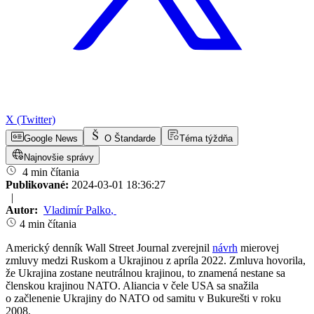
X (Twitter)
Google News
O Štandarde
Téma týždňa
Najnovšie správy
4 min čítania
Publikované:
2024-03-01 18:36:27
|
Autor:
Vladimír Palko
,
4 min čítania
Americký denník Wall Street Journal zverejnil
návrh
mierovej
zmluvy medzi Ruskom a Ukrajinou z apríla 2022. Zmluva hovorila,
že Ukrajina zostane neutrálnou krajinou, to znamená nestane sa
členskou krajinou NATO. Aliancia v čele USA sa snažila
o začlenenie Ukrajiny do NATO od samitu v Bukurešti v roku
2008.