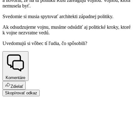
a hovorili, že na tú politiku Rusi zareagujú vojnou. Vojnou, ktorá
nemusela byť.
Svedomie si musia spytovať architekti západnej politiky.
Ak odsudzujeme vojnu, musíme odsúdiť aj politické kroky, ktoré
k vojne nezvratne vedú.
Uvedomujú si vôbec tí ľudia, čo spôsobili?
Komentáre
Zdielať
Skopírovať odkaz