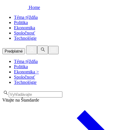
Home
Téma týždňa
Politika
Ekonomika
Spoločnosť
Technológie
Predplatné
Téma týždňa
Politika
Ekonomika
>
Spoločnosť
Technológie
Vitajte na Štandarde