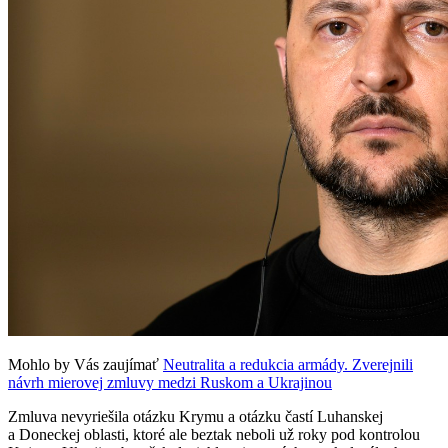
Mohlo by Vás zaujímať
Neutralita a redukcia armády. Zverejnili
návrh mierovej zmluvy medzi Ruskom a Ukrajinou
Zmluva nevyriešila otázku Krymu a otázku častí Luhanskej
a Doneckej oblasti, ktoré ale beztak neboli už roky pod kontrolou