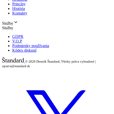
Princípy
História
Kontakty
Služby
Služby
GDPR
V.O.P
Podmienky používania
Kódex diskusií
© 2026
Denník Štandard, Všetky práva vyhradené |
oprava@standard.sk