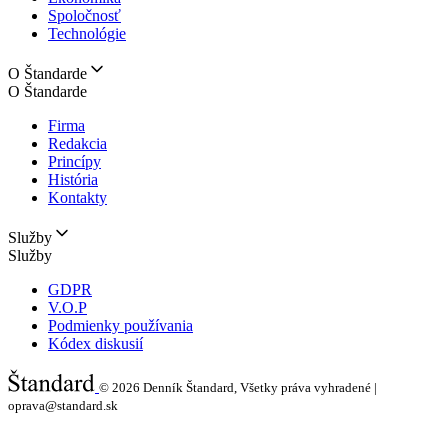
Spoločnosť
Technológie
O Štandarde
O Štandarde
Firma
Redakcia
Princípy
História
Kontakty
Služby
Služby
GDPR
V.O.P
Podmienky používania
Kódex diskusií
© 2026
Denník Štandard, Všetky práva vyhradené |
oprava@standard.sk