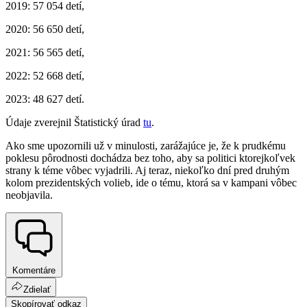
2019: 57 054 detí,
2020: 56 650 detí,
2021: 56 565 detí,
2022: 52 668 detí,
2023: 48 627 detí.
Údaje zverejnil Štatistický úrad
tu
.
Ako sme upozornili už v minulosti, zarážajúce je, že k prudkému
poklesu pôrodnosti dochádza bez toho, aby sa politici ktorejkoľvek
strany k téme vôbec vyjadrili. Aj teraz, niekoľko dní pred druhým
kolom prezidentských volieb, ide o tému, ktorá sa v kampani vôbec
neobjavila.
Komentáre
Zdielať
Skopírovať odkaz