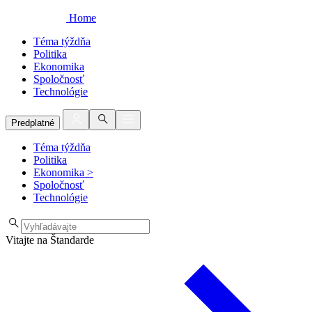
Home
Téma týždňa
Politika
Ekonomika
Spoločnosť
Technológie
Predplatné
Téma týždňa
Politika
Ekonomika
>
Spoločnosť
Technológie
Vitajte na Štandarde