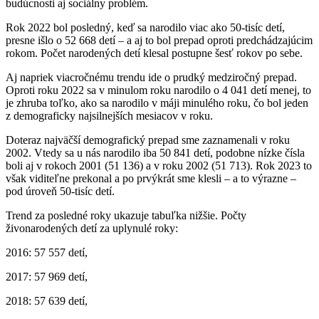
budúcnosti aj sociálny problém.
Rok 2022 bol posledný, keď sa narodilo viac ako 50-tisíc detí,
presne išlo o 52 668 detí – a aj to bol prepad oproti predchádzajúcim
rokom. Počet narodených detí klesal postupne šesť rokov po sebe.
Aj napriek viacročnému trendu ide o prudký medziročný prepad.
Oproti roku 2022 sa v minulom roku narodilo o 4 041 detí menej, to
je zhruba toľko, ako sa narodilo v máji minulého roku, čo bol jeden
z demograficky najsilnejších mesiacov v roku.
Doteraz najväčší demografický prepad sme zaznamenali v roku
2002. Vtedy sa u nás narodilo iba 50 841 detí, podobne nízke čísla
boli aj v rokoch 2001 (51 136) a v roku 2002 (51 713). Rok 2023 to
však viditeľne prekonal a po prvýkrát sme klesli – a to výrazne –
pod úroveň 50-tisíc detí.
Trend za posledné roky ukazuje tabuľka nižšie. Počty
živonarodených detí za uplynulé roky:
2016: 57 557 detí,
2017: 57 969 detí,
2018: 57 639 detí,