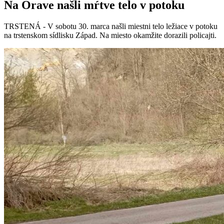
Na Orave našli mŕtve telo v potoku
TRSTENÁ - V sobotu 30. marca našli miestni telo ležiace v potoku
na trstenskom sídlisku Západ. Na miesto okamžite dorazili policajti.