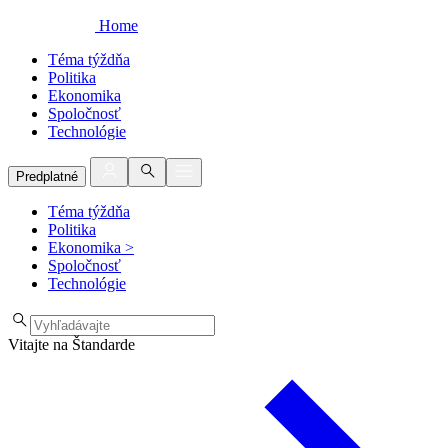
Home
Téma týždňa
Politika
Ekonomika
Spoločnosť
Technológie
Predplatné
Téma týždňa
Politika
Ekonomika
>
Spoločnosť
Technológie
Vitajte na Štandarde