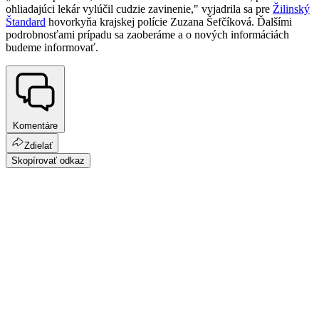
ohliadajúci lekár vylúčil cudzie zavinenie," vyjadrila sa pre
Žilinský
Štandard
hovorkyňa krajskej polície Zuzana Šefčíková. Ďalšími
podrobnosťami prípadu sa zaoberáme a o nových informáciách
budeme informovať.
Komentáre
Zdielať
Skopírovať odkaz