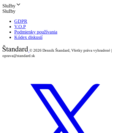
Služby
Služby
GDPR
V.O.P
Podmienky používania
Kódex diskusií
© 2026
Denník Štandard, Všetky práva vyhradené |
oprava@standard.sk