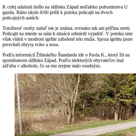
K celej udalosti došlo na sídlisku Západ neďaleko pohostinstva U
gazdu. Ráno okolo 8:00 prišli k potoku policajti na dvoch
policajných autách.
Totožnosť osoby zatiaľ nie je známa, rovnako tak ani príčina smrti.
Policajti na mieste sa nám k situácii odmietli vyjadriť. V potoku sme
však videli v modrom igelite zabalené telo muža. Spoza igelitu jasne
presvitali obrysy tváre a nosa.
Podľa informácií Žilinského Štandardu ide o Pavla K., ktorý žil na
spomínanom sídlisku Západ. Podľa niektorých obyvateľov mal
záľubu v alkohole, čo sa mu zrejme stalo osudným.