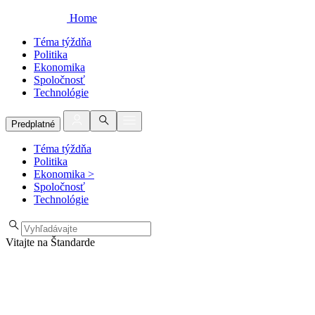
Home
Téma týždňa
Politika
Ekonomika
Spoločnosť
Technológie
Predplatné
Téma týždňa
Politika
Ekonomika
>
Spoločnosť
Technológie
Vitajte na Štandarde