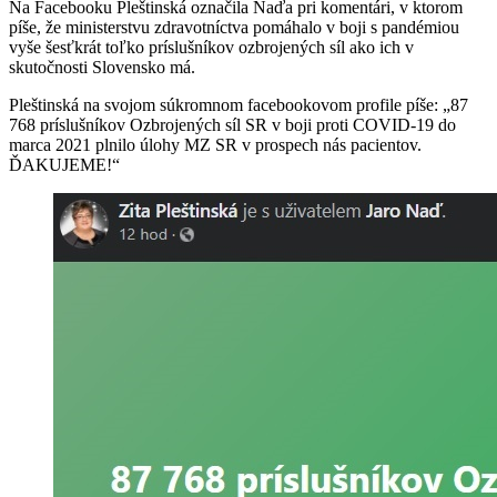
Na Facebooku Pleštinská označila Naďa pri komentári, v ktorom
píše, že ministerstvu zdravotníctva pomáhalo v boji s pandémiou
vyše šesťkrát toľko príslušníkov ozbrojených síl ako ich v
skutočnosti Slovensko má.
Pleštinská na svojom súkromnom facebookovom profile píše: „87
768 príslušníkov Ozbrojených síl SR v boji proti COVID-19 do
marca 2021 plnilo úlohy MZ SR v prospech nás pacientov.
ĎAKUJEME!“