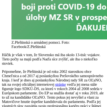
Z.Pleštinská o armádnej pomoci. Foto:
Facebook/Z.Pleštinská
Háčik je však v tom, že Slovensko má iba okolo 13-tisíc vojakov.
Tieto počty sa majú podľa Naďa síce zvýšiť, ale iba o niekoľko
stoviek.
Pripomeňme, že Pleštinská je od roku 2002 starostkou obce
Chmeľnica a od 2017 aj poslankyňou Prešovského samosprávneho
kraja. I keď je dnes aj poslankyňou Národnej rady SR za OĽaNO,
tak na svojej oficiálnej internetovej
stránke
vedľa jej mena stále
figuruje logo SDKÚ-DS, za ktorú v rokoch 2004 až 2008 sedela v
Európskom parlamente. Do EP sa snažila dostať aj v roku 2019, ale
to už na kandidátke OĽaNO. Tento pokus jej nevyšiel a vlani za
Matovičove hnutie úspešne kandidovala do parlamentu. Podľa jej
vlastných slov zasvätila svoju profesionálnu kariéru práci v štátnej