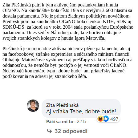
Zita Pleštinská patrí k tým aktívnejším poslankyniam hnutia
OĽaNO. Na kandidátke bola číslo 19 a s necelými 3 600 hlasmi sa
dostala parlamentu. Nie je pritom žiadnym politickým nováčikom.
Pred vstupom na kandidátku OĽaNO bola členkou KDH, SDK aj
SDKÚ-DS, za ktorú sa v roku 2004 stala poslankyňou Európskeho
parlamentu. Dnes sedí v Národnej rade, kde horlivo obhajuje
svojich straníckych kolegov z hnutia Igora Matoviča.
Pleštinská je mimoriadne aktívna nielen v pléne parlamentu, ale aj
na facebookovej stránke expremiéra a súčasného ministra financií.
Obhajuje Matovičove vystúpenia aj prešľapy s takou horlivosťou a
oddanosťou, že nemôže byť pochýb o jej vernosti voči OĽaNO.
Nechýbajú komentáre typu „dobre bude“ ani priateľsky ladené
poďakovania na adresu jej straníckeho šéfa.