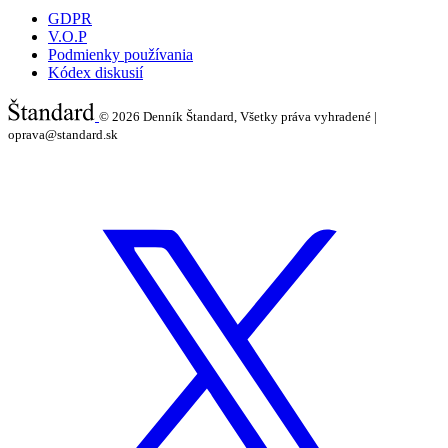
GDPR
V.O.P
Podmienky používania
Kódex diskusií
© 2026
Denník Štandard, Všetky práva vyhradené |
oprava@standard.sk