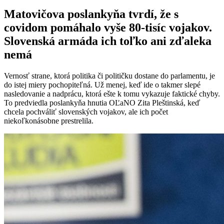
Matovičova poslankyňa tvrdí, že s
covidom pomáhalo vyše 80-tisíc vojakov.
Slovenská armáda ich toľko ani zďaleka
nemá
Vernosť strane, ktorá politika či političku dostane do parlamentu, je
do istej miery pochopiteľná. Už menej, keď ide o takmer slepé
nasledovanie a nadprácu, ktorá ešte k tomu vykazuje faktické chyby.
To predviedla poslankyňa hnutia OĽaNO Zita Pleštinská, keď
chcela pochváliť slovenských vojakov, ale ich počet
niekoľkonásobne prestrelila.