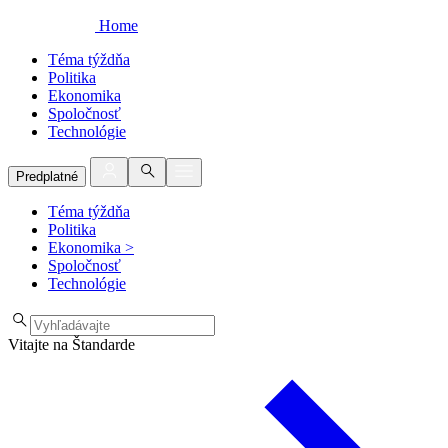
Home
Téma týždňa
Politika
Ekonomika
Spoločnosť
Technológie
Predplatné
Téma týždňa
Politika
Ekonomika
>
Spoločnosť
Technológie
Vitajte na Štandarde