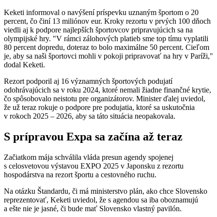
Keketi informoval o navýšení príspevku uznaným športom o 20
percent, čo činí 13 miliónov eur. Kroky rezortu v prvých 100 dňoch
viedli aj k podpore najlepších športovcov pripravujúcich sa na
olympijské hry. "V rámci zálohových platieb sme top tímu vyplatili
80 percent dopredu, doteraz to bolo maximálne 50 percent. Cieľom
je, aby sa naši športovci mohli v pokoji pripravovať na hry v Paríži,"
dodal Keketi.
Rezort podporil aj 16 významných športových podujatí
odohrávajúcich sa v roku 2024, ktoré nemali žiadne finančné krytie,
čo spôsobovalo neistotu pre organizátorov. Minister ďalej uviedol,
že už teraz rokuje o podpore pre podujatia, ktoré sa uskutočnia
v rokoch 2025 – 2026, aby sa táto situácia neopakovala.
S prípravou Expa sa začína až teraz
Začiatkom mája schválila vláda presun agendy spojenej
s celosvetovou výstavou EXPO 2025 v Japonsku z rezortu
hospodárstva na rezort športu a cestovného ruchu.
Na otázku Štandardu, či má ministerstvo plán, ako chce Slovensko
reprezentovať, Keketi uviedol, že s agendou sa iba oboznamujú
a ešte nie je jasné, či bude mať Slovensko vlastný pavilón.