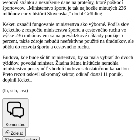
webovú stránku a nezníženie dane na proteíny, ktoré poškodí
športovcov. „Ministerstvo športu je tak najhoršie minutých 236
miliónov eur v histórii Slovenska,“ dodal Gröhling.
Keketi označil fungovanie ministerstva ako výborné. Podľa slov
Keketiho z rozpočtu ministerstva športu a cestovného ruchu vo
výške 236 miliónov eur sa na prevádzkové náklady použije 5
percent, takže zdroje nebudú neefektívne použité na úradníkov, ale
pôjdu do rozvoja športu a cestovného ruchu.
Budova, kde bude sídliť ministerstvo, by sa mala vybrať do dvoch
týždňov, povedal minister. Žiadna štátna inštitúcia nemohla
ministerstvu poskytnúť vhodnú budovu s dostatočnou kapacitou.
Preto rezort oslovil súkromný sektor, odkiaľ dostal 11 ponúk,
doplnil Keketi.
(lh, sita, tasr)
Komentáre
Zdielať
Skopírovať odkaz