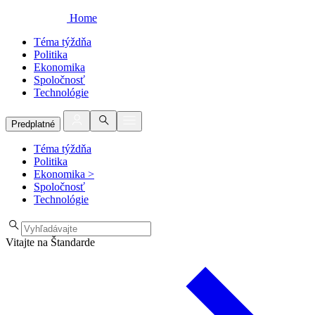
Home
Téma týždňa
Politika
Ekonomika
Spoločnosť
Technológie
Predplatné
Téma týždňa
Politika
Ekonomika
>
Spoločnosť
Technológie
Vitajte na Štandarde