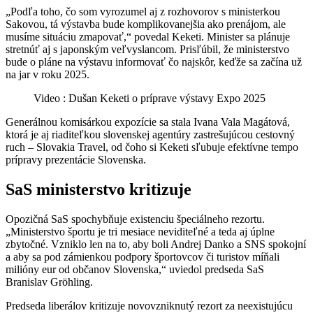
„Podľa toho, čo som vyrozumel aj z rozhovorov s ministerkou
Sakovou, tá výstavba bude komplikovanejšia ako prenájom, ale
musíme situáciu zmapovať,“ povedal Keketi. Minister sa plánuje
stretnúť aj s japonským veľvyslancom. Prisľúbil, že ministerstvo
bude o pláne na výstavu informovať čo najskôr, keďže sa začína už
na jar v roku 2025.
Video : Dušan Keketi o príprave výstavy Expo 2025
Generálnou komisárkou expozície sa stala Ivana Vala Magátová,
ktorá je aj riaditeľkou slovenskej agentúry zastrešujúcou cestovný
ruch – Slovakia Travel, od čoho si Keketi sľubuje efektívne tempo
prípravy prezentácie Slovenska.
SaS ministerstvo kritizuje
Opozičná SaS spochybňuje existenciu špeciálneho rezortu.
„Ministerstvo športu je tri mesiace neviditeľné a teda aj úplne
zbytočné. Vzniklo len na to, aby boli Andrej Danko a SNS spokojní
a aby sa pod zámienkou podpory športovcov či turistov míňali
milióny eur od občanov Slovenska,“ uviedol predseda SaS
Branislav Gröhling.
Predseda liberálov kritizuje novovzniknutý rezort za neexistujúcu