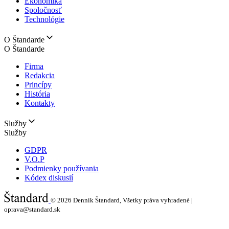
Ekonomika
Spoločnosť
Technológie
O Štandarde
O Štandarde
Firma
Redakcia
Princípy
História
Kontakty
Služby
Služby
GDPR
V.O.P
Podmienky používania
Kódex diskusií
© 2026
Denník Štandard, Všetky práva vyhradené |
oprava@standard.sk