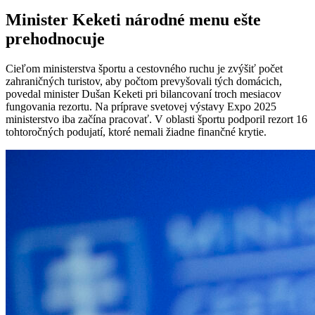
Minister Keketi národné menu ešte
prehodnocuje
Cieľom ministerstva športu a cestovného ruchu je zvýšiť počet
zahraničných turistov, aby počtom prevyšovali tých domácich,
povedal minister Dušan Keketi pri bilancovaní troch mesiacov
fungovania rezortu. Na príprave svetovej výstavy Expo 2025
ministerstvo iba začína pracovať. V oblasti športu podporil rezort 16
tohtoročných podujatí, ktoré nemali žiadne finančné krytie.