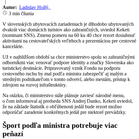
|
Autor:
Ladislav Hollý
,
3 min čítania
V slovenských ubytovacích zariadeniach je dlhodobo ubytovaných
dvakrát viac domácich turistov ako zahraničných, uviedol Keketi
(nominant SNS). Zmenu pomeru na 60 ku 40 chce rezort dosiahnuť
aktivitami na cestovateľských veľtrhoch a prezentáciou pre cestovné
kancelárie.
Už v najbližšom období sa chce ministerstvo spolu so zahraničnými
odborníkmi viac venovať podpore identity a značky Slovenska ako
turistickej destinácie. Pripravovaný vznik Fondu na podporu
cestovného ruchu by mal podľa ministra zabezpečiť aj malým a
stredným podnikateľom v tomto odvetví, alebo mestám, prístup k
zdrojom na rozvoj infraštruktúry.
Na otázku, či ministerstvo stále plánuje zaviesť národné menu,
o čom informoval aj predseda SNS Andrej Danko, Keketi uviedol,
že na základe štatistík o obľúbenosti jedál bude rezort možno
odporúčať zaradenie konkrétnych jedál pre niektoré prevádzky.
Šport podľa ministra potrebuje viac
peňazí