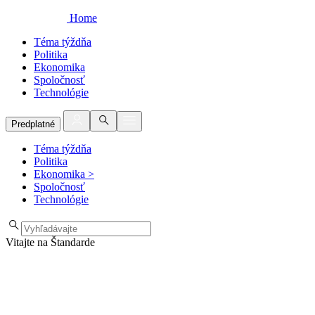
Home
Téma týždňa
Politika
Ekonomika
Spoločnosť
Technológie
Predplatné
Téma týždňa
Politika
Ekonomika
>
Spoločnosť
Technológie
Vitajte na Štandarde