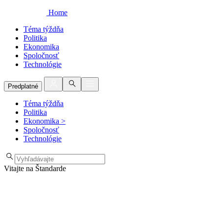
Home
Téma týždňa
Politika
Ekonomika
Spoločnosť
Technológie
Predplatné
Téma týždňa
Politika
Ekonomika
>
Spoločnosť
Technológie
Vitajte na Štandarde