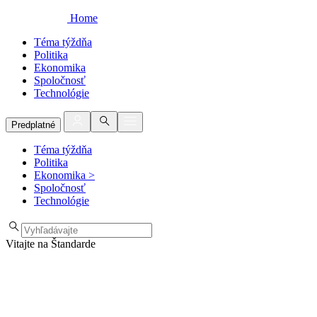
Home
Téma týždňa
Politika
Ekonomika
Spoločnosť
Technológie
Predplatné
Téma týždňa
Politika
Ekonomika
>
Spoločnosť
Technológie
Vitajte na Štandarde