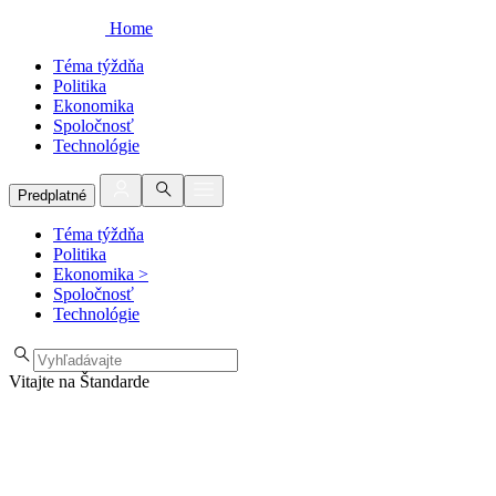
Home
Téma týždňa
Politika
Ekonomika
Spoločnosť
Technológie
Predplatné
Téma týždňa
Politika
Ekonomika
>
Spoločnosť
Technológie
Vitajte na Štandarde