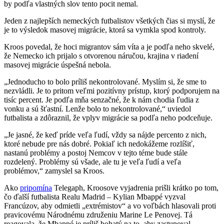
by podľa vlastných slov tento pocit nemal.
Jeden z najlepších nemeckých futbalistov všetkých čias si myslí, že
je to výsledok masovej migrácie, ktorá sa vymkla spod kontroly.
Kroos povedal, že hoci migrantov sám víta a je podľa neho skvelé,
že Nemecko ich prijalo s otvorenou náručou, krajina v riadení
masovej migrácie úspešná nebola.
„Jednoducho to bolo príliš nekontrolované. Myslím si, že sme to
nezvládli. Je to pritom veľmi pozitívny prístup, ktorý podporujem na
tisíc percent. Je podľa mňa senzačné, že k nám chodia ľudia z
vonku a sú šťastní. Lenže bolo to nekontrolované,“ uviedol
futbalista a zdôraznil, že vplyv migrácie sa podľa neho podceňuje.
„Je jasné, že keď príde veľa ľudí, vždy sa nájde percento z nich,
ktoré nebude pre nás dobré. Pokiaľ ich nedokážeme rozlíšiť,
nastanú problémy a postoj Nemcov v tejto téme bude stále
rozdelený. Problémy sú všade, ale tu je veľa ľudí a veľa
problémov,“ zamyslel sa Kroos.
Ako
pripomína
Telegaph, Kroosove vyjadrenia prišli krátko po tom,
čo ďalší futbalista Realu Madrid – Kylian Mbappé vyzval
Francúzov, aby odmietli „extrémistov“ a vo voľbách hlasovali proti
pravicovému Národnému združeniu Marine Le Penovej. Tá
reagovala, že Mbappé je príliš bohatý na to, aby zastupoval