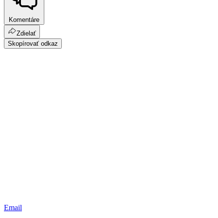
Komentáre
Zdielať
Skopírovať odkaz
Email