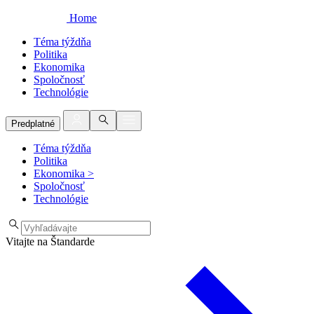
Home
Téma týždňa
Politika
Ekonomika
Spoločnosť
Technológie
Predplatné
Téma týždňa
Politika
Ekonomika
>
Spoločnosť
Technológie
Vitajte na Štandarde