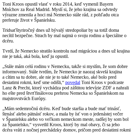
Toni Kroos opustil vlasť v roku 2014, keď vymenil Bayern
Mníchov za Real Madrid. Myslí si, že jeho krajina sa odvtedy
výrazne zmenila a hoci má Nemecko stále rád, z pohľadu otca
preferuje život v Španielsku.
Tridsaťštyriročný dnes už bývalý stredopoliar by sa totiž doma
necítil bezpečne. Strach by mal najmä o svoju rodinu a špeciálne o
dcéru.
Tvrdí, že Nemecko stratilo kontrolu nad migráciou a dnes už krajina
nie je taká, aká bola, keď ju opustil.
„Stále mám celú rodinu v Nemecku, takže si myslím, že som dobre
informovaný. Stále tvrdím, že Nemecko je naozaj skvelá krajina
a cítim sa tu dobre, ale nie je to také Nemecko, aké bolo pred
desiatimi rokmi, keď sme odišli,“
povedal
Toni Kroos v podcaste
Lanz & Precht, ktorý vychádza pod záštitou televízie ZDF a nahrali
ho ešte pred štvrťfinálovou prehrou Nemecka so Španielskom na
majstrovstvách Európy.
„Mám sedemročnú dcéru. Keď bude staršia a bude mať trinásť,
štrnásť alebo pätnásť rokov, a mala by ísť von o jedenástej večer
v Španielsku alebo vo veľkom nemeckom meste, radšej by som bol
za Španielsko,“ vysvetlil Kroos, ktorý by mal obavy, či sa jeho
dcéra vráti z nočnej prechádzky domov, pričom pred desiatimi rokmi