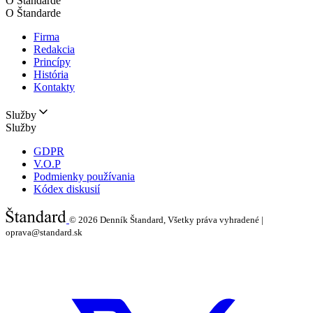
O Štandarde
O Štandarde
Firma
Redakcia
Princípy
História
Kontakty
Služby
Služby
GDPR
V.O.P
Podmienky používania
Kódex diskusií
© 2026
Denník Štandard, Všetky práva vyhradené |
oprava@standard.sk