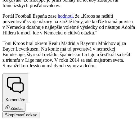
francúzskych prisťahovalcov.
Portál Football Espaňa zase
hodnotí
, že „Kroos sa neštíti
prezentovať svoje názory na zložité témy, ale keďže krajná pravica
v Nemecku dosahuje najlepšie volebné výsledky od nástupu Adolfa
Hitlera k moci, ide v Nemecku o citlivú otázku.“
Toni Kroos hral okrem Realu Madrid a Bayernu Mníchov aj za
Bayer Leverkusen. Na konte má tri prvenstvá v nemeckej
Bundeslige, štyrikrát ovládol španielsku La ligu a šesťkrát sa tešil
z triumfu v Lige majstrov. V roku 2014 sa stal majstrom sveta.
S manželkou Jessicou má dvoch synov a dcéru.
Komentáre
Zdielať
Skopírovať odkaz