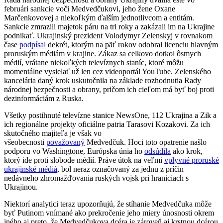
februári sankcie voči Medvedčukovi, jeho žene Oxane
Marčenkovovej a niekoľkým ďalším jednotlivcom a entitám.
Sankcie zmrazili majetok páru na tri roky a zakázali im na Ukrajine
podnikať. Ukrajinský prezident Volodymyr Zelenskyj v rovnakom
čase
podpísal
dekrét, ktorým na päť rokov odobral licenciu hlavným
proruským médiám v krajine. Zákaz sa celkovo dotkol ôsmych
médií, vrátane niekoľkých televíznych staníc, ktoré môžu
momentálne vysielať už len cez videoportál YouTube. Zelenského
kancelária daný krok uskutočnila na základe rozhodnutia Rady
národnej bezpečnosti a obrany, pričom ich cieľom má byť boj proti
dezinformáciám z Ruska.
Všetky postihnuté televízne stanice NewsOne, 112 Ukrajina a Zik a
ich regionálne projekty oficiálne patria Tarasovi Kozakovi. Za ich
skutočného majiteľa je však vo
všeobecnosti
považovaný
Medvedčuk. Hoci toto opatrenie našlo
podporu vo Washingtone, Európska únia ho
odsúdila
ako krok,
ktorý ide proti slobode médií. Práve útok na veľmi
vplyvné proruské
ukrajinské médiá
, bol neraz označovaný za jednu z príčin
nedávneho zhromažďovania ruských vojsk pri hraniciach s
Ukrajinou.
Niektorí analytici teraz upozorňujú, že stíhanie Medvedčuka môže
byť Putinom vnímané ako prekročenie jeho miery únosnosti okrem
iného aj preto, že Medvedčukova dcéra je zároveň aj krstnou dcérou