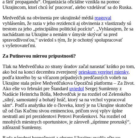
a šíriť propagandu“. Organizácia oficiálne vznikla na pomoc
Ukrajincom, ktorí chcú ísť pracovať, alebo vzdelávať sa do Ruska.
Medvedčuk na obvinenia pre ukrajinské médiá
reagoval
vyhlásením, že razia v jeho rezidencii aj obvinenia z vlastizrady sú
trestom za jeho „principiálnu politickú pozíciu“. „Vyhlasujem, že sa
nachádzam na Ukrajine a nemám v úmysle skrývať sa pred
spravodlivosťou,“ uviedol s tým, že je ochotný spolupracovať
s vyšetrovateľmi.
Za Putinovou mierou prípustnosti?
Tlak na Medvedčuka zo strany úradov začal narastať krátko po tom,
ako bol na konci decembra zverejnený
prieskum verejnej mienky
,
podľa ktorého by sa víťazom prípadných predčasných volieb na
Ukrajine stala práve Medvedčukova Opozičná platforma – Za život.
Ako ešte vo februári pre Štandard
uviedol
Sergej Sumlenny z
Nadácie Heinricha Bölla, Medvedčuk je na rozdiel od Zelenského
„silný, samostatný a bohatý hráč, ktorý sa na vrchol vypracoval
sám“. Podľa analytika ide o človeka, ktorý je na Ukrajine skutočne
už od čias Kučmu sivou eminenciou, pričom svoj vplyv úplne
nestratil ani pri prezidentovi Petrovi Porošenkovi. Na rozdiel od
mnohých miestnych oportunistov, je zároveň „úprimne proruský“,
zdôraznil Sumlenny.
Rada národnej bezpečnosti a obrany Ukrajiny uvalila ešte vo