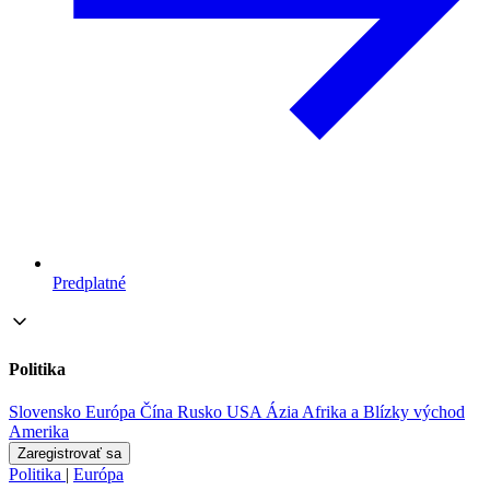
Predplatné
Politika
Slovensko
Európa
Čína
Rusko
USA
Ázia
Afrika a Blízky východ
Amerika
Zaregistrovať sa
Politika
|
Európa