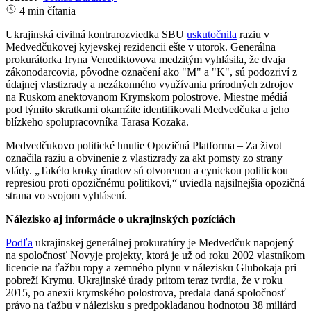
4 min čítania
Ukrajinská civilná kontrarozviedka SBU
uskutočnila
raziu v
Medvedčukovej kyjevskej rezidencii ešte v utorok. Generálna
prokurátorka Iryna Venediktovova medzitým vyhlásila, že dvaja
zákonodarcovia, pôvodne označení ako "M" a "K", sú podozriví z
údajnej vlastizrady a nezákonného využívania prírodných zdrojov
na Ruskom anektovanom Krymskom polostrove. Miestne médiá
pod týmito skratkami okamžite identifikovali Medvedčuka a jeho
blízkeho spolupracovníka Tarasa Kozaka.
Medvedčukovo politické hnutie Opozičná Platforma – Za život
označila raziu a obvinenie z vlastizrady za akt pomsty zo strany
vlády. „Takéto kroky úradov sú otvorenou a cynickou politickou
represiou proti opozičnému politikovi,“ uviedla najsilnejšia opozičná
strana vo svojom vyhlásení.
Nálezisko aj informácie o ukrajinských pozíciách
Podľa
ukrajinskej generálnej prokuratúry je Medvedčuk napojený
na spoločnosť Novyje projekty, ktorá je už od roku 2002 vlastníkom
licencie na ťažbu ropy a zemného plynu v nálezisku Glubokaja pri
pobreží Krymu. Ukrajinské úrady pritom teraz tvrdia, že v roku
2015, po anexii krymského polostrova, predala daná spoločnosť
právo na ťažbu v nálezisku s predpokladanou hodnotou 38 miliárd