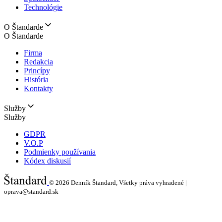
Technológie
O Štandarde
O Štandarde
Firma
Redakcia
Princípy
História
Kontakty
Služby
Služby
GDPR
V.O.P
Podmienky používania
Kódex diskusií
© 2026
Denník Štandard, Všetky práva vyhradené |
oprava@standard.sk