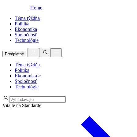
Home
Téma týždňa
Politika
Ekonomika
Spoločnosť
Technológie
Predplatné
Téma týždňa
Politika
Ekonomika
>
Spoločnosť
Technológie
Vitajte na Štandarde