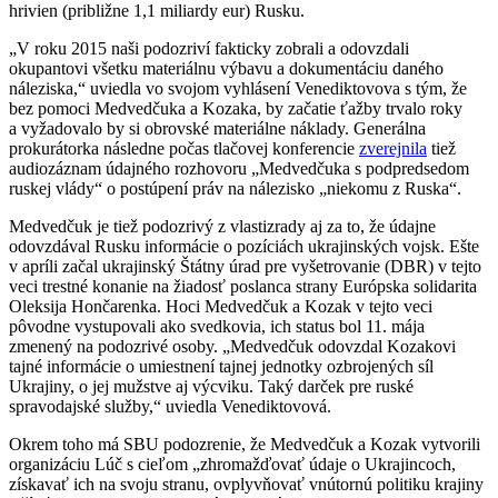
hrivien (približne 1,1 miliardy eur) Rusku.
„V roku 2015 naši podozriví fakticky zobrali a odovzdali
okupantovi všetku materiálnu výbavu a dokumentáciu daného
náleziska,“ uviedla vo svojom vyhlásení Venediktovova s tým, že
bez pomoci Medvedčuka a Kozaka, by začatie ťažby trvalo roky
a vyžadovalo by si obrovské materiálne náklady. Generálna
prokurátorka následne počas tlačovej konferencie
zverejnila
tiež
audiozáznam údajného rozhovoru „Medvedčuka s podpredsedom
ruskej vlády“ o postúpení práv na nálezisko „niekomu z Ruska“.
Medvedčuk je tiež podozrivý z vlastizrady aj za to, že údajne
odovzdával Rusku informácie o pozíciách ukrajinských vojsk. Ešte
v apríli začal ukrajinský Štátny úrad pre vyšetrovanie (DBR) v tejto
veci trestné konanie na žiadosť poslanca strany Európska solidarita
Oleksija Hončarenka. Hoci Medvedčuk a Kozak v tejto veci
pôvodne vystupovali ako svedkovia, ich status bol 11. mája
zmenený na podozrivé osoby. „Medvedčuk odovzdal Kozakovi
tajné informácie o umiestnení tajnej jednotky ozbrojených síl
Ukrajiny, o jej mužstve aj výcviku. Taký darček pre ruské
spravodajské služby,“ uviedla Venediktovová.
Okrem toho má SBU podozrenie, že Medvedčuk a Kozak vytvorili
organizáciu Lúč s cieľom „zhromažďovať údaje o Ukrajincoch,
získavať ich na svoju stranu, ovplyvňovať vnútornú politiku krajiny