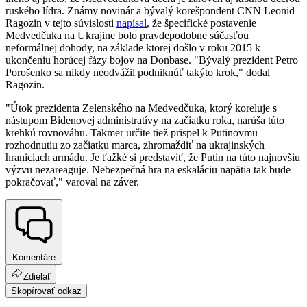
ruského lídra. Známy novinár a bývalý korešpondent CNN Leonid
Ragozin v tejto súvislosti
napísal
, že špecifické postavenie
Medvedčuka na Ukrajine bolo pravdepodobne súčasťou
neformálnej dohody, na základe ktorej došlo v roku 2015 k
ukončeniu horúcej fázy bojov na Donbase. "Bývalý prezident Petro
Porošenko sa nikdy neodvážil podniknúť takýto krok," dodal
Ragozin.
"Útok prezidenta Zelenského na Medvedčuka, ktorý koreluje s
nástupom Bidenovej administratívy na začiatku roka, narúša túto
krehkú rovnováhu. Takmer určite tiež prispel k Putinovmu
rozhodnutiu zo začiatku marca, zhromaždiť na ukrajinských
hraniciach armádu. Je ťažké si predstaviť, že Putin na túto najnovšiu
výzvu nezareaguje. Nebezpečná hra na eskaláciu napätia tak bude
pokračovať," varoval na záver.
Komentáre
Zdielať
Skopírovať odkaz