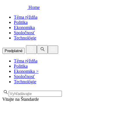
Home
Téma týždňa
Politika
Ekonomika
Spoločnosť
Technológie
Predplatné
Téma týždňa
Politika
Ekonomika
>
Spoločnosť
Technológie
Vitajte na Štandarde