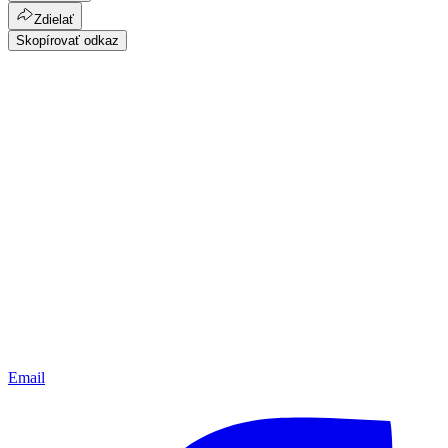
Zdielať
Skopírovať odkaz
Email