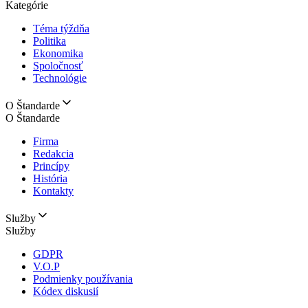
Kategórie
Téma týždňa
Politika
Ekonomika
Spoločnosť
Technológie
O Štandarde
O Štandarde
Firma
Redakcia
Princípy
História
Kontakty
Služby
Služby
GDPR
V.O.P
Podmienky používania
Kódex diskusií