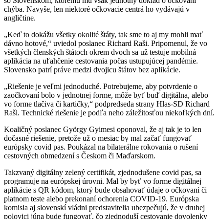
so Slovenskom, ktorému mu však jednotný doklad o očkovaní
chýba. Navyše, len niektoré očkovacie centrá ho vydávajú v
angličtine.
„Keď to dokážu všetky okolité štáty, tak sme to aj my mohli mať
dávno hotové,“ uviedol poslanec Richard Raši. Pripomenul, že vo
všetkých členských štátoch okrem dvoch sa už testuje mobilná
aplikácia na uľahčenie cestovania počas ustupujúcej pandémie.
Slovensko patrí práve medzi dvojicu štátov bez aplikácie.
„Riešenie je veľmi jednoduché. Potrebujeme, aby potvrdenie o
zaočkovaní bolo v jednotnej forme, môže byť buď digitálna, alebo
vo forme tlačiva či kartičky,“ podpredseda strany Hlas-SD Richard
Raši. Technické riešenie je podľa neho záležitosťou niekoľkých dní.
Koaličný poslanec György Gyimesi oponoval, že aj tak je to len
dočasné riešenie, pretože už o mesiac by mal začať fungovať
európsky covid pas. Poukázal na bilaterálne rokovania o rušení
cestovných obmedzení s Českom či Maďarskom.
Takzvaný digitálny zelený certifikát, zjednodušene covid pas, sa
programuje na európskej úrovni. Mal by byť vo forme digitálnej
aplikácie s QR kódom, ktorý bude obsahovať údaje o očkovaní či
platnom teste alebo prekonaní ochorenia COVID-19. Európska
komisia aj slovenskí vládni predstavitelia ubezpečujú, že v druhej
polovici júna bude fungovať, čo zjednoduší cestovanie dovolenky