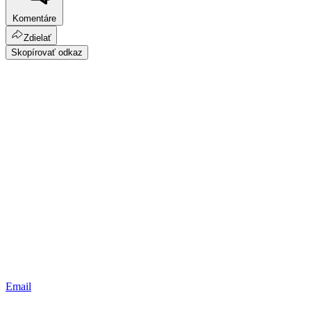
Komentáre
Zdielať
Skopírovať odkaz
Email