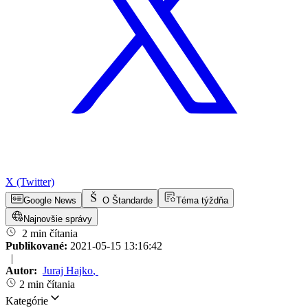
X (Twitter)
Google News
O Štandarde
Téma týždňa
Najnovšie správy
2 min čítania
Publikované:
2021-05-15 13:16:42
|
Autor:
Juraj Hajko
,
2 min čítania
Kategórie