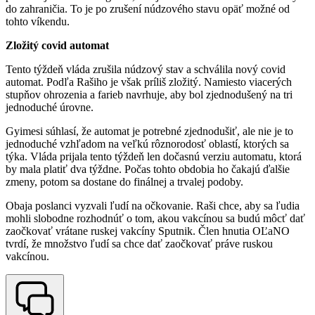
do zahraničia. To je po zrušení núdzového stavu opäť možné od
tohto víkendu.
Zložitý covid automat
Tento týždeň vláda zrušila núdzový stav a schválila nový covid
automat. Podľa Rašiho je však príliš zložitý. Namiesto viacerých
stupňov ohrozenia a farieb navrhuje, aby bol zjednodušený na tri
jednoduché úrovne.
Gyimesi súhlasí, že automat je potrebné zjednodušiť, ale nie je to
jednoduché vzhľadom na veľkú rôznorodosť oblastí, ktorých sa
týka. Vláda prijala tento týždeň len dočasnú verziu automatu, ktorá
by mala platiť dva týždne. Počas tohto obdobia ho čakajú ďalšie
zmeny, potom sa dostane do finálnej a trvalej podoby.
Obaja poslanci vyzvali ľudí na očkovanie. Raši chce, aby sa ľudia
mohli slobodne rozhodnúť o tom, akou vakcínou sa budú môcť dať
zaočkovať vrátane ruskej vakcíny Sputnik. Člen hnutia OĽaNO
tvrdí, že množstvo ľudí sa chce dať zaočkovať práve ruskou
vakcínou.