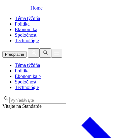
Home
Téma týždňa
Politika
Ekonomika
Spoločnosť
Technológie
Predplatné
Téma týždňa
Politika
Ekonomika
>
Spoločnosť
Technológie
Vitajte na Štandarde